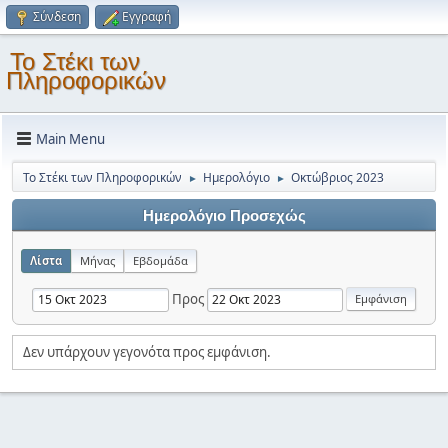
Σύνδεση
Εγγραφή
Το Στέκι των
Πληροφορικών
Main Menu
Το Στέκι των Πληροφορικών
Ημερολόγιο
Οκτώβριος 2023
►
►
Ημερολόγιο Προσεχώς
Λίστα
Μήνας
Εβδομάδα
Προς
Δεν υπάρχουν γεγονότα προς εμφάνιση.