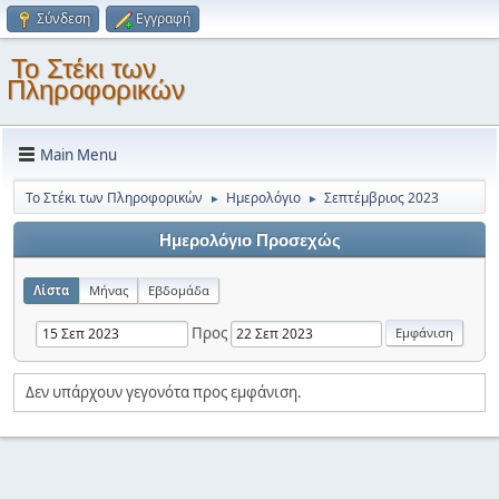
Σύνδεση
Εγγραφή
Το Στέκι των
Πληροφορικών
Main Menu
Το Στέκι των Πληροφορικών
Ημερολόγιο
Σεπτέμβριος 2023
►
►
Ημερολόγιο Προσεχώς
Λίστα
Μήνας
Εβδομάδα
Προς
Δεν υπάρχουν γεγονότα προς εμφάνιση.