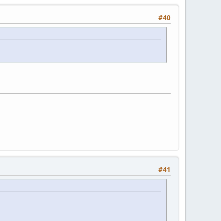
#40
#41