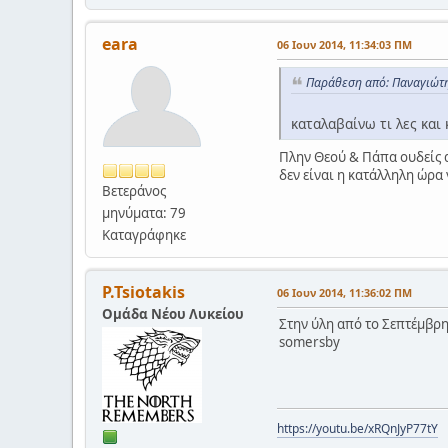
eara
06 Ιουν 2014, 11:34:03 ΠΜ
Παράθεση από: Παναγιώτη
καταλαβαίνω τι λες και 
Πλην Θεού & Πάπα ουδείς α
δεν είναι η κατάλληλη ώρα 
Βετεράνος
μηνύματα: 79
Καταγράφηκε
P.Tsiotakis
06 Ιουν 2014, 11:36:02 ΠΜ
Ομάδα Νέου Λυκείου
Στην ύλη από το Σεπτέμβρη 
somersby
https://youtu.be/xRQnJyP77tY