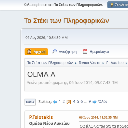
Καλωσορίσατε στο
Το Στέκι των Πληροφορικών
.
Σύνδεσ
Το Στέκι των Πληροφορικών
06 Αυγ 2026, 10:34:39 ΜΜ
Αρχική
Αναζήτηση
Ημερολόγιο
Το Στέκι των Πληροφορικών
Γενικό Λύκειο
Γ΄ Λυκείου
►
►
►
ΘΕΜΑ Α
Ξεκίνησε από gpapargi, 06 Ιουν 2014, 09:07:43 ΠΜ
1
2
4
5
6
...
9
Όλοι
Σελίδες
3
Κάτω
P.Tsiotakis
06 Ιουν 2014, 11:32:35 ΠΜ
Ομάδα Νέου Λυκείου
Οφείλω να πω οτι τα πρωτα 