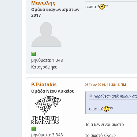
Μανώλης
σωστα?
??
Ομάδα διαγωνισμάτων
2017
μηνύματα: 1,048
Καταγράφηκε
P.Tsiotakis
06 Ιουν 2014, 11:38:16 ΠΜ
Ομάδα Νέου Λυκείου
Παράθεση από: mkouv στι
σωστα?
??
Τα α δεν ειναι σωστό
μηνύματα: 3,343
το σωστό είναι >