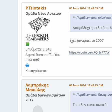
P.Tsiotakis
06 Ιουν 2014, 11:43:03 ΠΜ
Ομάδα Νέου Λυκείου
Παράθεση από: seibei στι
Απαράδεχτη, ειδικά οι 
έχει ξαναμπει το 2007
μηνύματα: 3,343
https://youtu.be/xRQnJyP77tY
Agent Romanoff... You
miss me?
Καταγράφηκε
Λαμπράκης
06 Ιουν 2014, 11:43:25 ΠΜ
Μανώλης
Παράθεση από: Παναγιώτη
Ομάδα διαγωνισμάτων
2017
Τα α δεν ειναι σωστό