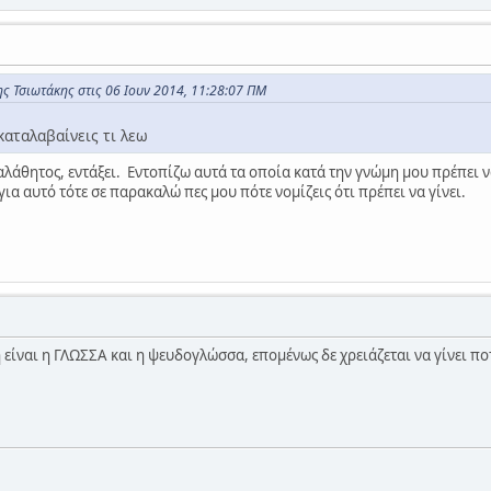
ς Τσιωτάκης στις 06 Ιουν 2014, 11:28:07 ΠΜ
καταλαβαίνεις τι λεω
λάθητος, εντάξει. Εντοπίζω αυτά τα οποία κατά την γνώμη μου πρέπει ν
για αυτό τότε σε παρακαλώ πες μου πότε νομίζεις ότι πρέπει να γίνει.
είναι η ΓΛΩΣΣΑ και η ψευδογλώσσα, επομένως δε χρειάζεται να γίνει ποτ