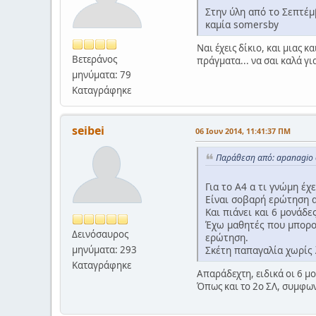
Στην ύλη από το Σεπτέμβ
καμία somersby
Ναι έχεις δίκιο, και μιας 
Βετεράνος
πράγματα... να σαι καλά γι
μηνύματα: 79
Καταγράφηκε
seibei
06 Ιουν 2014, 11:41:37 ΠΜ
Παράθεση από: apanagio σ
Για το Α4 α τι γνώμη έχε
Είναι σοβαρή ερώτηση 
Και πιάνει και 6 μονάδες
Έχω μαθητές που μπορού
Δεινόσαυρος
ερώτηση.
Σκέτη παπαγαλία χωρίς
μηνύματα: 293
Καταγράφηκε
Απαράδεχτη, ειδικά οι 6 μο
Όπως και το 2ο ΣΛ, συμφω