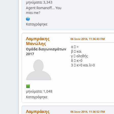
μηνύματα: 3,343
Agent Romanoff... You
miss me?
Καταγράφηκε
Λαμπράκης
06 Ιουν 2014, 11:36:43 ΠΜ
Μανώλης
α  =
Ομάδα διαγωνισμάτων
β  και
2017
γ  αληθής
δ  κ>0
3  κ>0 και λ>0
μηνύματα: 1,048
Καταγράφηκε
Λαμπράκης
06 Ιουν 2014, 11:36:52 ΠΜ