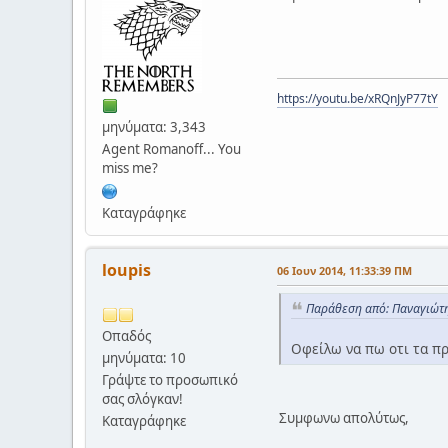
https://youtu.be/xRQnJyP77tY
μηνύματα: 3,343
Agent Romanoff... You
miss me?
Καταγράφηκε
loupis
06 Ιουν 2014, 11:33:39 ΠΜ
Παράθεση από: Παναγιώτη
Οπαδός
Οφείλω να πω οτι τα πρ
μηνύματα: 10
Γράψτε το προσωπικό
σας σλόγκαν!
Συμφωνω απολύτως,
Καταγράφηκε