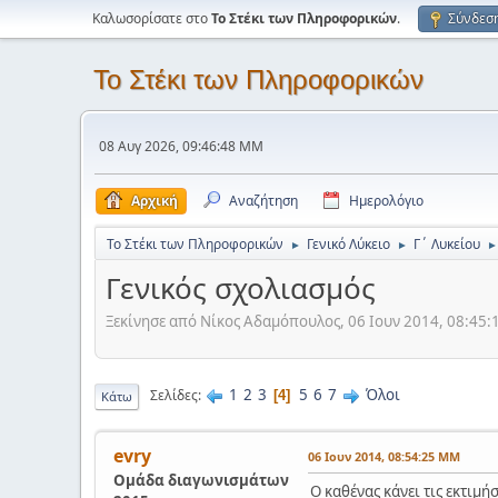
Καλωσορίσατε στο
Το Στέκι των Πληροφορικών
.
Σύνδεσ
Το Στέκι των Πληροφορικών
08 Αυγ 2026, 09:46:48 ΜΜ
Αρχική
Αναζήτηση
Ημερολόγιο
Το Στέκι των Πληροφορικών
Γενικό Λύκειο
Γ΄ Λυκείου
►
►
►
Γενικός σχολιασμός
Ξεκίνησε από Νίκος Αδαμόπουλος, 06 Ιουν 2014, 08:45
1
2
3
5
6
7
Όλοι
Σελίδες
4
Κάτω
evry
06 Ιουν 2014, 08:54:25 ΜΜ
Ομάδα διαγωνισμάτων
Ο καθένας κάνει τις εκτιμήσ