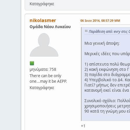
Καταγράφηκε
nikolasmer
06 Ιουν 2014, 08:57:29 ΜΜ
Ομάδα Νέου Λυκείου
Παράθεση από: evry στις 
Μια γενική άποψη:
Μερικές ιδέες που υπάρ
1) απίστευτα πολύ θεωρί
2) κακή εκφώνηση στο Γ
μηνύματα: 758
3) παγίδα στο διάγραμμ
There can be only
4) Υπερβολικό το Δ4. Κ
one...may it be AEPP.
Γιατί? μήπως δεν επιτρέ
Καταγράφηκε
κατανομή εκεί είναι ένα
Συνολικό σχόλιο: Πολλο
χρησιμοποιήσεις μετρητ
90 κατά τη γνώμη μου ε
+1