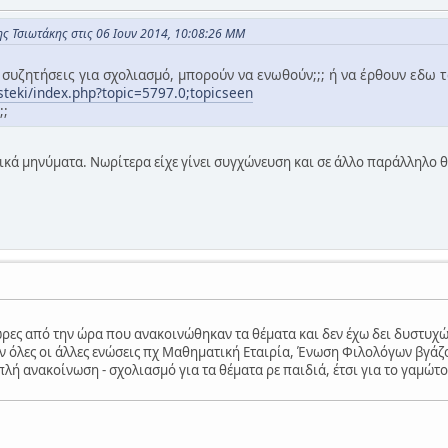
ς Τσιωτάκης στις 06 Ιουν 2014, 10:08:26 ΜΜ
συζητήσεις για σχολιασμό, μπορούν να ενωθούν;;; ή να έρθουν εδω 
/steki/index.php?topic=5797.0;topicseen
;;
κά μηνύματα. Νωρίτερα είχε γίνει συγχώνευση και σε άλλο παράλληλο θ
ρες από την ώρα που ανακοινώθηκαν τα θέματα και δεν έχω δει δυστυχ
 όλες οι άλλες ενώσεις πχ Μαθηματική Εταιρία, Ένωση Φιλολόγων βγάζο
λή ανακοίνωση - σχολιασμό για τα θέματα ρε παιδιά, έτσι για το γαμώτ