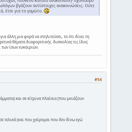
δυστυχώς πουθενά κάποια ανακοίνωση- σχολιασμό
λολόγων βγάζουν αντίστοιχες ανακοινώσεις. Ούτε
ά, έτσι για το γαμώτο.
ια άλλη μια φορά να στηλιτεύσει, το ότι δίνει τη
ρετικά θέματα διαφορετικής δυσκολίας τις ίδιες
 των ίσων ευκαιριών.
#54
άμματα) και σε κίτρινα πλαίσια (που μοιάζουν
σε τελικά (και που χαίρομαι που δεν δίνω εγώ