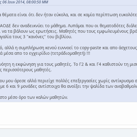
ις 06 Ιουν 2014, 08:00:50 ΜΜ
α θέματα είναι ότι δεν ήταν εύκολα, και σε καμία περίπτωση ευκολό
ΑΟΔΕ δεν αναδεικνύει το μάθημα. Λυπάμαι που οι θεματοδότες διάλεξ
ι να τα βάλουν ως ερωτήσεις. Μαθητές που τους εμφωλευμένους βρό
γαλία τους 3 "κανόνες" του βιβλίου.
λό, αλλά η συμπλήρωση κενού ευννοεί το copy-paste και απο άσχετους
α απο το εγχειρίδιο (τετράδιομαθητή) !!!
νόητη η εκφώνηση για τους μαθητές. Το Γ2 & και Γ4 καθιστούν τη μισ
ς περισσότερους μαθητές.
που μου άρεσε αλλά περιείχε πολλές επεξεργασίες χωρίς αντίκρυσμα
 με 6 και 9 μονάδες αντίστοιχα θα ανοίξει την ψαλίδα των αναβαθμο
 στο μέσο όρο των καλών μαθητών.