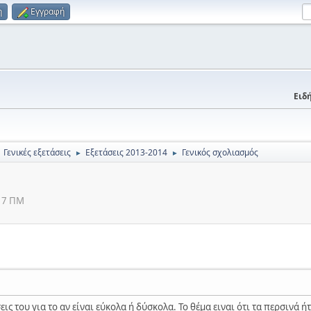
η
Εγγραφή
Ειδή
Γενικές εξετάσεις
Εξετάσεις 2013-2014
Γενικός σχολιασμός
►
►
:17 ΠΜ
εις του για το αν είναι εύκολα ή δύσκολα. Το θέμα ειναι ότι τα περσινά 