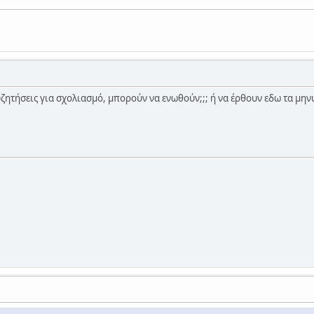
ητήσεις για σχολιασμό, μπορούν να ενωθούν;;; ή να έρθουν εδω τα μη