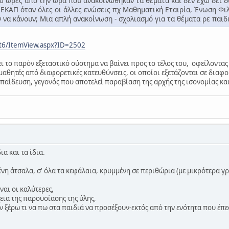
0 ώρες από την ώρα που ανακοινώθηκαν τα θέματα και δεν έχω δει 
ΠΕΚΑΠ όταν όλες οι άλλες ενώσεις πχ Μαθηματική Εταιρία, Ένωση Φι
 να κάνουν; Μια απλή ανακοίνωση - σχολιασμό για τα θέματα ρε παιδι
ist6/ItemView.aspx?ID=2502
 το παρόν εξεταστικό σύστημα να βαίνει προς το τέλος του, οφείλοντας γ
μαθητές από διαφορετικές κατευθύνσεις, οι οποίοι εξετάζονται σε διαφο
κπαίδευση, γεγονός που αποτελεί παραβίαση της αρχής της ισονομίας και
ια και τα ίδια.
νη άτσαλα, σ' όλα τα κεφάλαια, κρυμμένη σε περιθώρια (με μικρότερα γρ
ναι οι καλύτερες,
χεια της παρουσίασης της ύλης,
εν ξέρω τι να πω στα παιδιά να προσέξουν-εκτός από την ενότητα που έπε