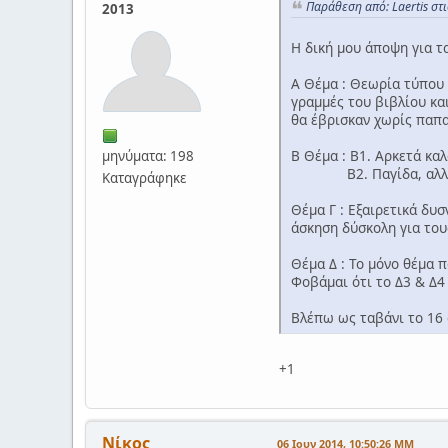
Παράθεση από: Laertis στ
2013
Η δική μου άποψη για τ
Α Θέμα : Θεωρία τύπου 
γραμμές του βιβλίου κα
θα έβρισκαν χωρίς παπα
Β Θέμα : Β1. Αρκετά κα
μηνύματα: 198
Β2. Παγίδα, αλλά μέσ
Καταγράφηκε
Θέμα Γ : Εξαιρετικά δυσ
άσκηση δύσκολη για του
Θέμα Δ : Το μόνο θέμα 
Φοβάμαι ότι το Δ3 & Δ4
Βλέπω ως ταβάνι το 16
+1
Νίκος
06 Ιουν 2014, 10:50:26 ΜΜ