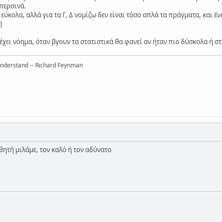
 περσινά.
ο εύκολα, αλλά για τα Γ, Δ νομίζω δεν είναι τόσο απλά τα πράγματα, και 
)
χει νόημα, όταν βγουν τα στατιστικά θα φανεί αν ήταν πιο δύσκολα ή στ
 understand -- Richard Feynman
θητή μιλάμε, τον καλό ή τον αδύνατο