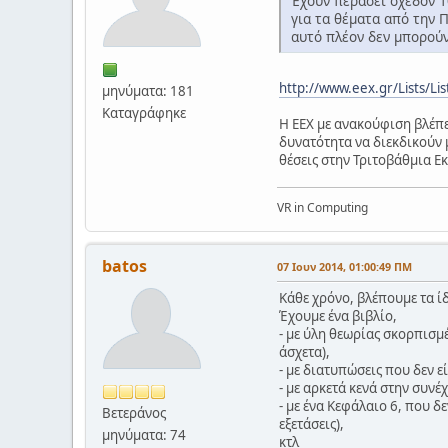
Έχουν περάσει σχεδόν 1
για τα θέματα από την 
αυτό πλέον δεν μπορούν
http://www.eex.gr/Lists/L
μηνύματα: 181
Καταγράφηκε
Η ΕΕΧ με ανακούφιση βλέπει
δυνατότητα να διεκδικούν 
θέσεις στην Τριτοβάθμια Ε
VR in Computing
batos
07 Ιουν 2014, 01:00:49 ΠΜ
Κάθε χρόνο, βλέπουμε τα ίδ
Έχουμε ένα βιβλίο,
- με ύλη θεωρίας σκορπισμέ
άσχετα),
- με διατυπώσεις που δεν εί
- με αρκετά κενά στην συνέ
- με ένα Κεφάλαιο 6, που δ
Βετεράνος
εξετάσεις),
μηνύματα: 74
κτλ