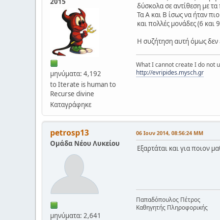
2015
δύσκολα σε αντίθεση με τα
Τα Α και Β ίσως να ήταν πι
και πολλές μονάδες (6 και 9
Η συζήτηση αυτή όμως δεν έ
What I cannot create I do not
http://evripides.mysch.gr
μηνύματα: 4,192
to Iterate is human to
Recurse divine
Καταγράφηκε
petrosp13
06 Ιουν 2014, 08:56:24 ΜΜ
Ομάδα Νέου Λυκείου
Εξαρτάται και για ποιον μα
Παπαδόπουλος Πέτρος
Καθηγητής Πληροφορικής
μηνύματα: 2,641