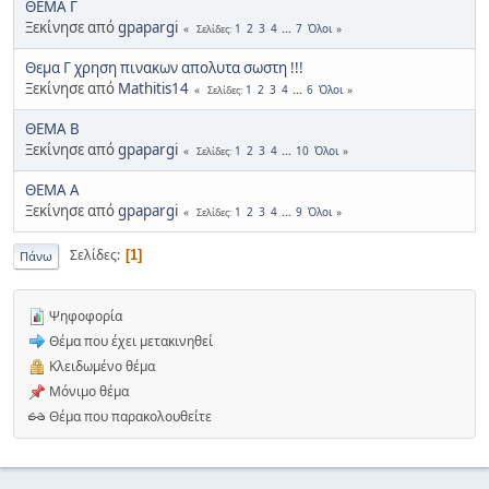
ΘΕΜΑ Γ
Ξεκίνησε από
gpapargi
1
2
3
4
...
7
Όλοι
Σελίδες
Θεμα Γ χρηση πινακων απολυτα σωστη !!!
Ξεκίνησε από
Mathitis14
1
2
3
4
...
6
Όλοι
Σελίδες
ΘΕΜΑ Β
Ξεκίνησε από
gpapargi
1
2
3
4
...
10
Όλοι
Σελίδες
ΘΕΜΑ Α
Ξεκίνησε από
gpapargi
1
2
3
4
...
9
Όλοι
Σελίδες
Σελίδες
1
Πάνω
Ψηφοφορία
Θέμα που έχει μετακινηθεί
Κλειδωμένο θέμα
Μόνιμο θέμα
Θέμα που παρακολουθείτε