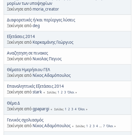
μορίων των υποψηφίων
Ξεκίνησε από
moria_creator
Διαφορετικές ή/και περίεργες λύσεις
Ξεκίνησε από
deg
Εξετάσεις 2014
Ξεκίνησε από
Καρκαμάνης Γεώργιος
Αναζητηση σε πινακες
Ξεκίνησε από
Νικολας Πεγιος
Θέματα Ημερήσιου ΓΕΛ
Ξεκίνησε από
Νίκος Αδαμόπουλος
Επαναληπτικές Εξετάσεις 2014
Ξεκίνησε από
stark
1
2
3
Όλοι
Σελίδες
Θέμα Δ
Ξεκίνησε από
gpapargi
1
2
3
4
Όλοι
Σελίδες
Γενικός σχολιασμός
Ξεκίνησε από
Νίκος Αδαμόπουλος
1
2
3
4
...
7
Όλοι
Σελίδες