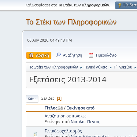
Καλωσορίσατε στο
Το Στέκι των Πληροφορικών
.
Σύνδεσ
Το Στέκι των Πληροφορικών
06 Αυγ 2026, 04:49:48 ΠΜ
Αρχική
Αναζήτηση
Ημερολόγιο
Το Στέκι των Πληροφορικών
Γενικό Λύκειο
Γ΄ Λυκείου
►
►
►
Εξετάσεις 2013-2014
Σελίδες
1
Κάτω
Τίτλος
/
Ξεκίνησε από
Αναζητηση σε πινακες
Ξεκίνησε από
Νικολας Πεγιος
Γενικός σχολιασμός
Ξεκίνησε από
Νίκος Αδαμόπουλος
1
2
3
4