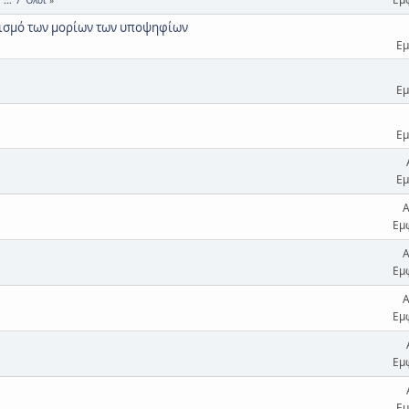
ογισμό των μορίων των υποψηφίων
Εμ
Εμ
Εμ
Εμ
Α
Εμ
Α
Εμ
Α
Εμ
Εμ
Εμ