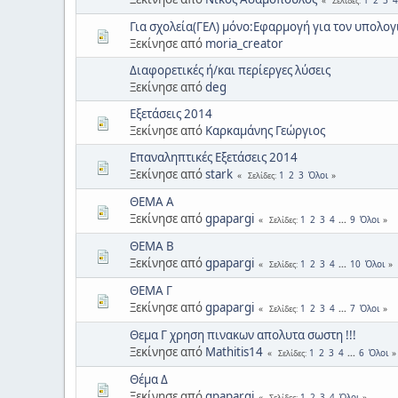
Σελίδες
Για σχολεία(ΓΕΛ) μόνο:Εφαρμογή για τον υπολ
Ξεκίνησε από
moria_creator
Διαφορετικές ή/και περίεργες λύσεις
Ξεκίνησε από
deg
Εξετάσεις 2014
Ξεκίνησε από
Καρκαμάνης Γεώργιος
Επαναληπτικές Εξετάσεις 2014
Ξεκίνησε από
stark
1
2
3
Όλοι
Σελίδες
ΘΕΜΑ Α
Ξεκίνησε από
gpapargi
1
2
3
4
...
9
Όλοι
Σελίδες
ΘΕΜΑ Β
Ξεκίνησε από
gpapargi
1
2
3
4
...
10
Όλοι
Σελίδες
ΘΕΜΑ Γ
Ξεκίνησε από
gpapargi
1
2
3
4
...
7
Όλοι
Σελίδες
Θεμα Γ χρηση πινακων απολυτα σωστη !!!
Ξεκίνησε από
Mathitis14
1
2
3
4
...
6
Όλοι
Σελίδες
Θέμα Δ
Ξεκίνησε από
gpapargi
1
2
3
4
Όλοι
Σελίδες