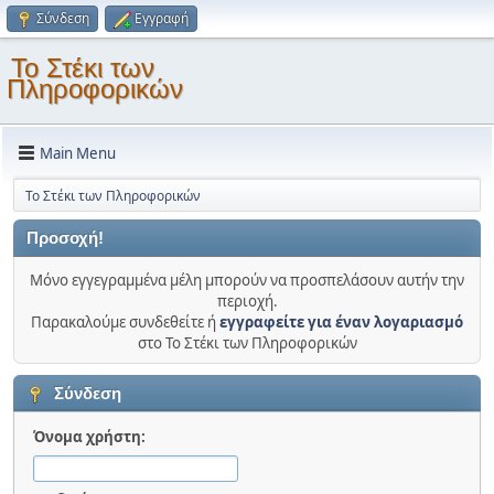
Σύνδεση
Εγγραφή
Το Στέκι των
Πληροφορικών
Main Menu
Το Στέκι των Πληροφορικών
Προσοχή!
Μόνο εγγεγραμμένα μέλη μπορούν να προσπελάσουν αυτήν την
περιοχή.
Παρακαλούμε συνδεθείτε ή
εγγραφείτε για έναν λογαριασμό
στο Το Στέκι των Πληροφορικών
Σύνδεση
Όνομα χρήστη: