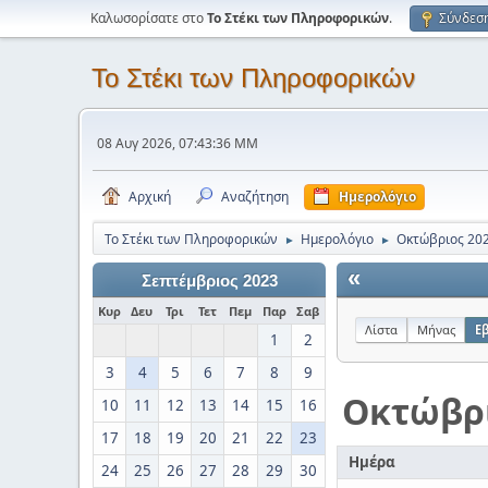
Καλωσορίσατε στο
Το Στέκι των Πληροφορικών
.
Σύνδεσ
Το Στέκι των Πληροφορικών
08 Αυγ 2026, 07:43:36 ΜΜ
Αρχική
Αναζήτηση
Ημερολόγιο
Το Στέκι των Πληροφορικών
Ημερολόγιο
Οκτώβριος 20
►
►
«
Σεπτέμβριος 2023
Κυρ
Δευ
Τρι
Τετ
Πεμ
Παρ
Σαβ
Λίστα
Μήνας
Ε
1
2
3
4
5
6
7
8
9
Οκτώβρ
10
11
12
13
14
15
16
17
18
19
20
21
22
23
Ημέρα
24
25
26
27
28
29
30