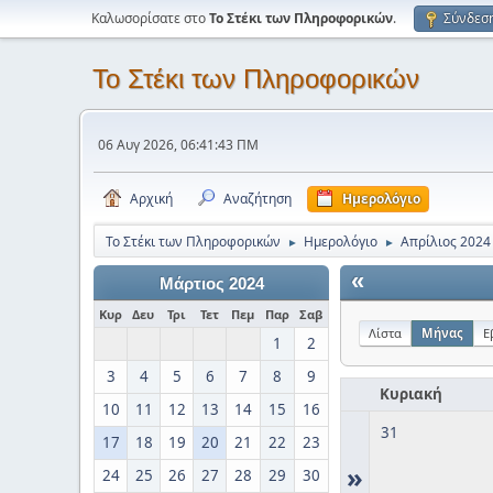
Καλωσορίσατε στο
Το Στέκι των Πληροφορικών
.
Σύνδεσ
Το Στέκι των Πληροφορικών
06 Αυγ 2026, 06:41:43 ΠΜ
Αρχική
Αναζήτηση
Ημερολόγιο
Το Στέκι των Πληροφορικών
Ημερολόγιο
Απρίλιος 2024
►
►
«
Μάρτιος 2024
Κυρ
Δευ
Τρι
Τετ
Πεμ
Παρ
Σαβ
Λίστα
Μήνας
Ε
1
2
3
4
5
6
7
8
9
Κυριακή
10
11
12
13
14
15
16
31
17
18
19
20
21
22
23
»
24
25
26
27
28
29
30