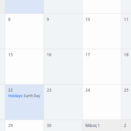
8
9
10
11
15
16
17
18
22
23
24
25
Holidays:
Earth Day
29
30
Μάιος 1
2