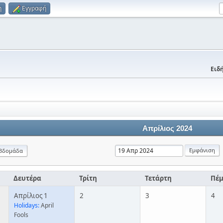
η
Εγγραφή
Ειδή
Απρίλιος 2024
βδομάδα
Δευτέρα
Τρίτη
Τετάρτη
Πέ
Απρίλιος 1
2
3
4
Holidays:
April
Fools