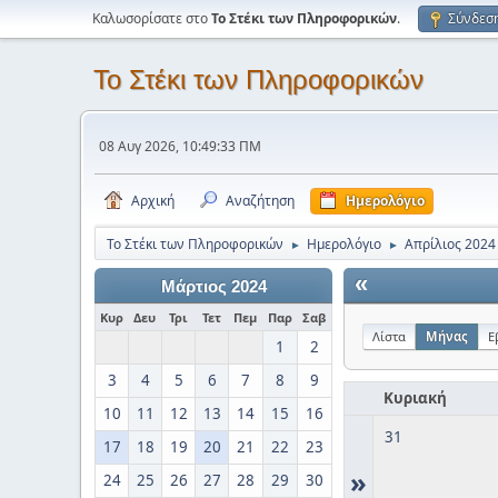
Καλωσορίσατε στο
Το Στέκι των Πληροφορικών
.
Σύνδεσ
Το Στέκι των Πληροφορικών
08 Αυγ 2026, 10:49:33 ΠΜ
Αρχική
Αναζήτηση
Ημερολόγιο
Το Στέκι των Πληροφορικών
Ημερολόγιο
Απρίλιος 2024
►
►
«
Μάρτιος 2024
Κυρ
Δευ
Τρι
Τετ
Πεμ
Παρ
Σαβ
Λίστα
Μήνας
Ε
1
2
3
4
5
6
7
8
9
Κυριακή
10
11
12
13
14
15
16
31
17
18
19
20
21
22
23
»
24
25
26
27
28
29
30