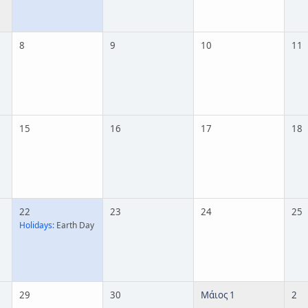
8
9
10
11
15
16
17
18
22
23
24
25
Holidays:
Earth Day
29
30
Μάιος 1
2