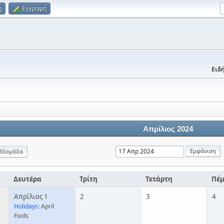
η
Εγγραφή
Ειδή
Απρίλιος 2024
βδομάδα
Δευτέρα
Τρίτη
Τετάρτη
Πέ
Απρίλιος 1
2
3
4
Holidays:
April
Fools