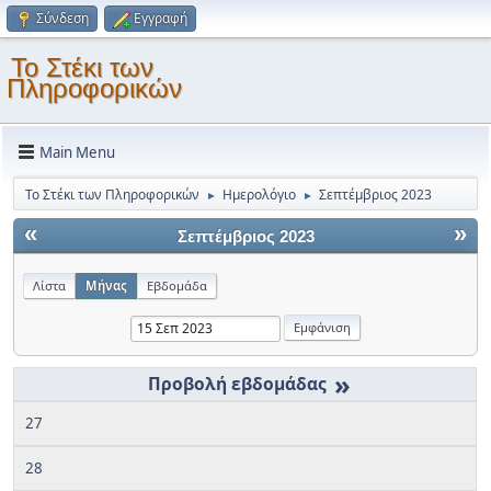
Σύνδεση
Εγγραφή
Το Στέκι των
Πληροφορικών
Main Menu
Το Στέκι των Πληροφορικών
Ημερολόγιο
Σεπτέμβριος 2023
►
►
«
»
Σεπτέμβριος 2023
Λίστα
Μήνας
Εβδομάδα
»
27
28