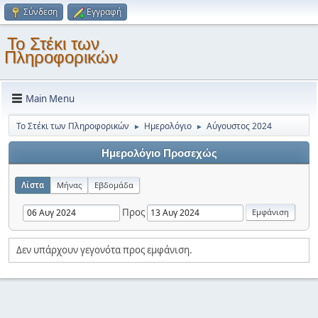
Σύνδεση
Εγγραφή
Το Στέκι των
Πληροφορικών
Main Menu
Το Στέκι των Πληροφορικών
Ημερολόγιο
Αύγουστος 2024
►
►
Ημερολόγιο Προσεχώς
Λίστα
Μήνας
Εβδομάδα
Προς
Δεν υπάρχουν γεγονότα προς εμφάνιση.