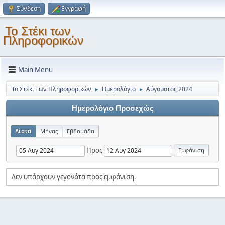
Σύνδεση
Εγγραφή
Το Στέκι των
Πληροφορικών
Main Menu
Το Στέκι των Πληροφορικών
Ημερολόγιο
Αύγουστος 2024
►
►
Ημερολόγιο Προσεχώς
Λίστα
Μήνας
Εβδομάδα
Προς
Δεν υπάρχουν γεγονότα προς εμφάνιση.