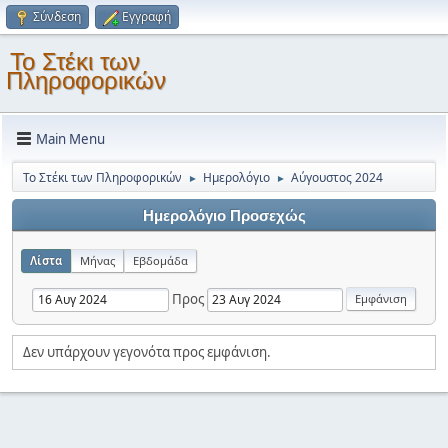
Σύνδεση
Εγγραφή
Το Στέκι των
Πληροφορικών
Main Menu
Το Στέκι των Πληροφορικών
Ημερολόγιο
Αύγουστος 2024
►
►
Ημερολόγιο Προσεχώς
Λίστα
Μήνας
Εβδομάδα
Προς
Δεν υπάρχουν γεγονότα προς εμφάνιση.