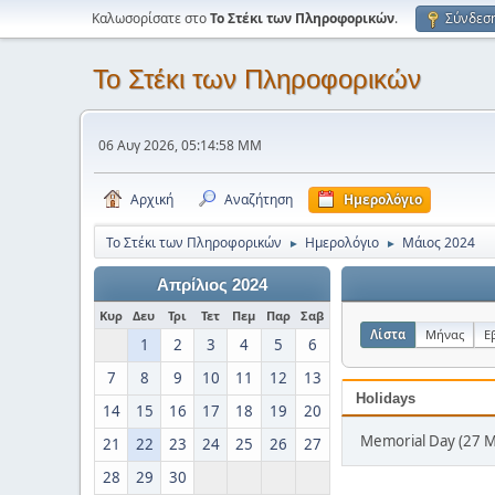
Καλωσορίσατε στο
Το Στέκι των Πληροφορικών
.
Σύνδεσ
Το Στέκι των Πληροφορικών
06 Αυγ 2026, 05:14:58 ΜΜ
Αρχική
Αναζήτηση
Ημερολόγιο
Το Στέκι των Πληροφορικών
Ημερολόγιο
Μάιος 2024
►
►
Απρίλιος 2024
Κυρ
Δευ
Τρι
Τετ
Πεμ
Παρ
Σαβ
Λίστα
Μήνας
Ε
1
2
3
4
5
6
7
8
9
10
11
12
13
Holidays
14
15
16
17
18
19
20
Memorial Day (27 
21
22
23
24
25
26
27
28
29
30