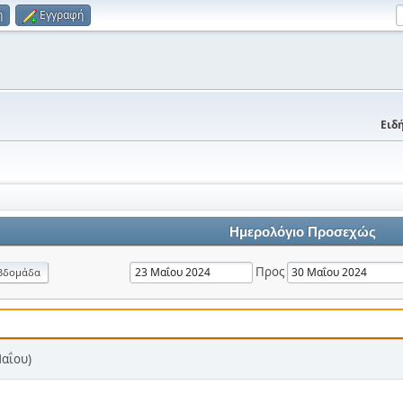
η
Εγγραφή
Ειδή
Ημερολόγιο Προσεχώς
Προς
βδομάδα
Μαΐου)