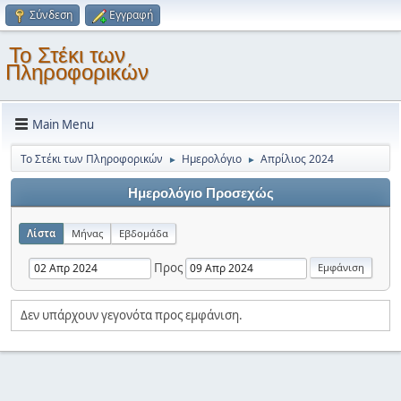
Σύνδεση
Εγγραφή
Το Στέκι των
Πληροφορικών
Main Menu
Το Στέκι των Πληροφορικών
Ημερολόγιο
Απρίλιος 2024
►
►
Ημερολόγιο Προσεχώς
Λίστα
Μήνας
Εβδομάδα
Προς
Δεν υπάρχουν γεγονότα προς εμφάνιση.