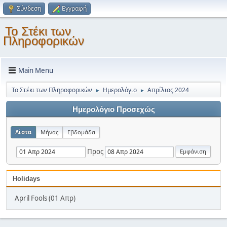
Σύνδεση
Εγγραφή
Το Στέκι των
Πληροφορικών
Main Menu
Το Στέκι των Πληροφορικών
Ημερολόγιο
Απρίλιος 2024
►
►
Ημερολόγιο Προσεχώς
Λίστα
Μήνας
Εβδομάδα
Προς
Holidays
April Fools (01 Απρ)