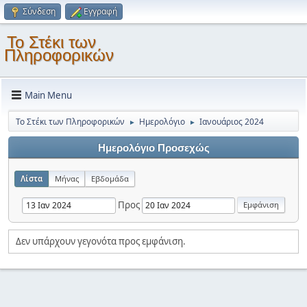
Σύνδεση
Εγγραφή
Το Στέκι των
Πληροφορικών
Main Menu
Το Στέκι των Πληροφορικών
Ημερολόγιο
Ιανουάριος 2024
►
►
Ημερολόγιο Προσεχώς
Λίστα
Μήνας
Εβδομάδα
Προς
Δεν υπάρχουν γεγονότα προς εμφάνιση.