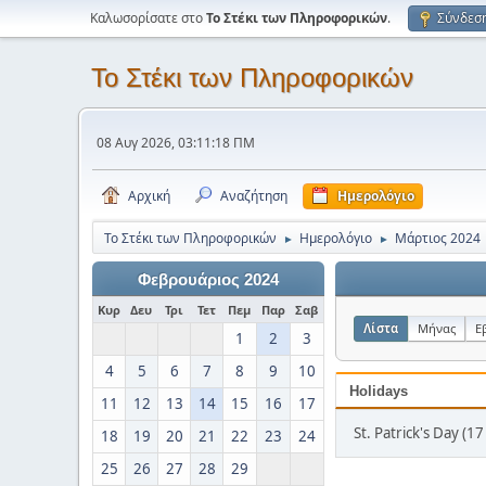
Καλωσορίσατε στο
Το Στέκι των Πληροφορικών
.
Σύνδεσ
Το Στέκι των Πληροφορικών
08 Αυγ 2026, 03:11:18 ΠΜ
Αρχική
Αναζήτηση
Ημερολόγιο
Το Στέκι των Πληροφορικών
Ημερολόγιο
Μάρτιος 2024
►
►
Φεβρουάριος 2024
Κυρ
Δευ
Τρι
Τετ
Πεμ
Παρ
Σαβ
Λίστα
Μήνας
Ε
1
2
3
4
5
6
7
8
9
10
Holidays
11
12
13
14
15
16
17
St. Patrick's Day (1
18
19
20
21
22
23
24
25
26
27
28
29