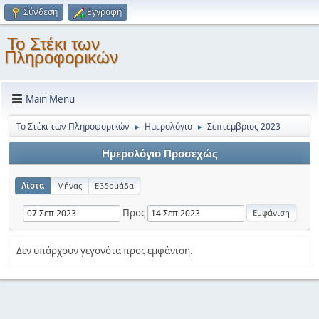
Σύνδεση
Εγγραφή
Το Στέκι των
Πληροφορικών
Main Menu
Το Στέκι των Πληροφορικών
Ημερολόγιο
Σεπτέμβριος 2023
►
►
Ημερολόγιο Προσεχώς
Λίστα
Μήνας
Εβδομάδα
Προς
Δεν υπάρχουν γεγονότα προς εμφάνιση.