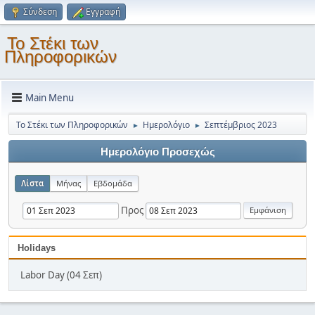
Σύνδεση
Εγγραφή
Το Στέκι των
Πληροφορικών
Main Menu
Το Στέκι των Πληροφορικών
Ημερολόγιο
Σεπτέμβριος 2023
►
►
Ημερολόγιο Προσεχώς
Λίστα
Μήνας
Εβδομάδα
Προς
Holidays
Labor Day (04 Σεπ)