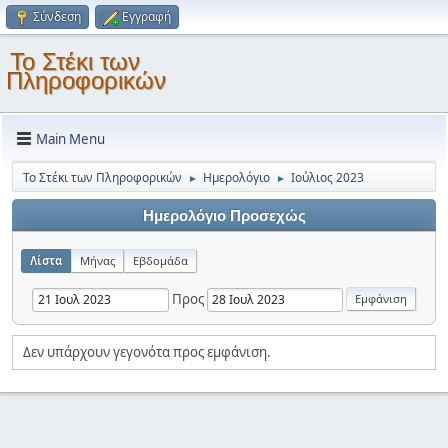
Σύνδεση
Εγγραφή
Το Στέκι των
Πληροφορικών
Main Menu
Το Στέκι των Πληροφορικών
Ημερολόγιο
Ιούλιος 2023
►
►
Ημερολόγιο Προσεχώς
Λίστα
Μήνας
Εβδομάδα
Προς
Δεν υπάρχουν γεγονότα προς εμφάνιση.