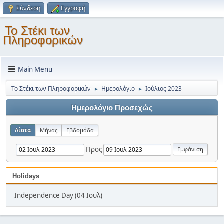
Σύνδεση
Εγγραφή
Το Στέκι των
Πληροφορικών
Main Menu
Το Στέκι των Πληροφορικών
Ημερολόγιο
Ιούλιος 2023
►
►
Ημερολόγιο Προσεχώς
Λίστα
Μήνας
Εβδομάδα
Προς
Holidays
Independence Day (04 Ιουλ)