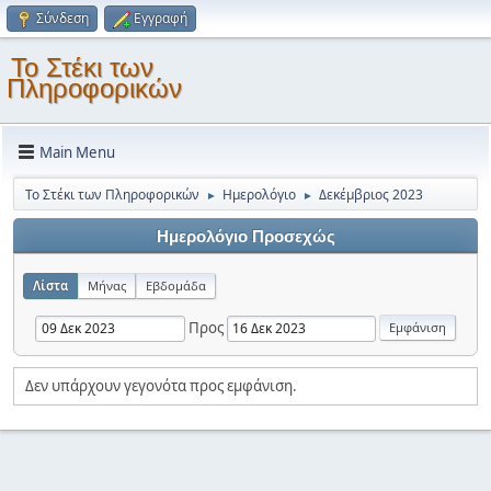
Σύνδεση
Εγγραφή
Το Στέκι των
Πληροφορικών
Main Menu
Το Στέκι των Πληροφορικών
Ημερολόγιο
Δεκέμβριος 2023
►
►
Ημερολόγιο Προσεχώς
Λίστα
Μήνας
Εβδομάδα
Προς
Δεν υπάρχουν γεγονότα προς εμφάνιση.