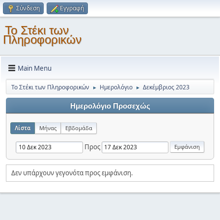
Σύνδεση
Εγγραφή
Το Στέκι των
Πληροφορικών
Main Menu
Το Στέκι των Πληροφορικών
Ημερολόγιο
Δεκέμβριος 2023
►
►
Ημερολόγιο Προσεχώς
Λίστα
Μήνας
Εβδομάδα
Προς
Δεν υπάρχουν γεγονότα προς εμφάνιση.