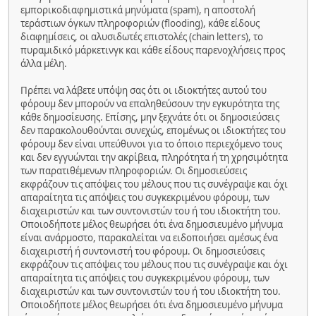
εμπορικοδιαφημιστικά μηνύματα (spam), η αποστολή
τεράστιων όγκων πληροφοριών (flooding), κάθε είδους
διαφημίσεις, οι αλυσιδωτές επιστολές (chain letters), το
πυραμιδικό μάρκετινγκ και κάθε είδους παρενοχλήσεις προς
άλλα μέλη.
Πρέπει να λάβετε υπόψη σας ότι οι ιδιοκτήτες αυτού του
φόρουμ δεν μπορούν να επαληθεύσουν την εγκυρότητα της
κάθε δημοσίευσης. Επίσης, μην ξεχνάτε ότι οι δημοσιεύσεις
δεν παρακολουθούνται συνεχώς, επομένως οι ιδιοκτήτες του
φόρουμ δεν είναι υπεύθυνοι για το όποιο περιεχόμενο τους
και δεν εγγυώνται την ακρίβεια, πληρότητα ή τη χρησιμότητα
των παρατιθέμενων πληροφοριών. Οι δημοσιεύσεις
εκφράζουν τις απόψεις του μέλους που τις συνέγραψε και όχι
απαραίτητα τις απόψεις του συγκεκριμένου φόρουμ, των
διαχειριστών και των συντονιστών του ή του ιδιοκτήτη του.
Οποιοδήποτε μέλος θεωρήσει ότι ένα δημοσιευμένο μήνυμα
είναι ανάρμοστο, παρακαλείται να ειδοποιήσει αμέσως ένα
διαχειριστή ή συντονιστή του φόρουμ. Οι δημοσιεύσεις
εκφράζουν τις απόψεις του μέλους που τις συνέγραψε και όχι
απαραίτητα τις απόψεις του συγκεκριμένου φόρουμ, των
διαχειριστών και των συντονιστών του ή του ιδιοκτήτη του.
Οποιοδήποτε μέλος θεωρήσει ότι ένα δημοσιευμένο μήνυμα