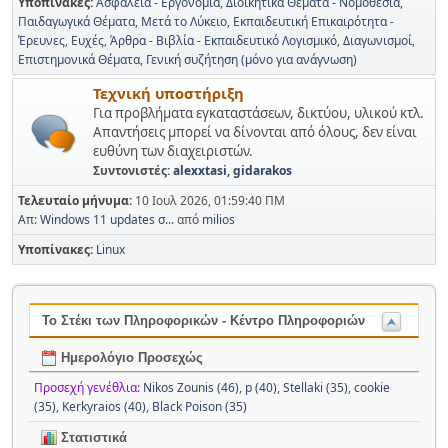
Υποπίνακες
Ασφάλεια - Εργονομία
Διοικητικά Θέματα - Νομοθεσία
Παιδαγωγικά Θέματα
Μετά το Λύκειο
Εκπαιδευτική Επικαιρότητα -
Έρευνες
Ευχές
Άρθρα - Βιβλία - Εκπαιδευτικό Λογισμικό
Διαγωνισμοί
Επιστημονικά Θέματα
Γενική συζήτηση (μόνο για ανάγνωση)
Τεχνική υποστήριξη
Για προβλήματα εγκαταστάσεων, δικτύου, υλικού κτλ.
Απαντήσεις μπορεί να δίνονται από όλους, δεν είναι
ευθύνη των διαχειριστών.
Συντονιστές:
alexxtasi
,
gidarakos
Τελευταίο μήνυμα:
10 Ιουλ 2026, 01:59:40 ΠΜ
Απ: Windows 11 updates σ...
από
milios
Υποπίνακες
Linux
Το Στέκι των Πληροφορικών - Κέντρο Πληροφοριών
Ημερολόγιο Προσεχώς
Προσεχή γενέθλια:
Nikos Zounis (46)
,
p (40)
,
Stellaki (35)
,
cookie
(35)
,
Kerkyraios (40)
,
Black Poison (35)
Στατιστικά