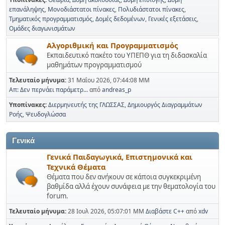
επανάληψης
Μονοδιάστατοι πίνακες
Πολυδιάστατοι πίνακες
Τμηματικός προγραμματισμός
Δομές δεδομένων
Γενικές εξετάσεις
Ομάδες διαγωνισμάτων
Αλγοριθμική και Προγραμματισμός
Εκπαιδευτικό πακέτο του ΥΠΕΠΘ για τη διδασκαλία
μαθημάτων προγραμματισμού
Τελευταίο μήνυμα:
31 Μαΐου 2026, 07:44:08 ΜΜ
Απ: Δεν περνάει παράμετρ...
από
andreas_p
Υποπίνακες
Διερμηνευτής της ΓΛΩΣΣΑΣ
Δημιουργός Διαγραμμάτων
Ροής
Ψευδογλώσσα
Γενικά
Γενικά Παιδαγωγικά, Επιστημονικά και
Τεχνικά Θέματα
Θέματα που δεν ανήκουν σε κάποια συγκεκριμένη
βαθμίδα αλλά έχουν συνάφεια με την θεματολογία του
forum.
Τελευταίο μήνυμα:
28 Ιουλ 2026, 05:07:01 ΜΜ
Διαβάστε C++
από
xdv