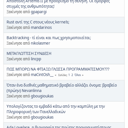
Αποστολή Artemis II με προορισμό τη σελήνη. Οι όμορφες
στιγμές της ανθρωπότητας!
Ξεκίνησε από
gpapargi
Rust αντί της C στους νέους kernels;
Ξεκίνησε από
mandarinos
Backtracking - τί είναι και πως χρησιμοποιείται;
Ξεκίνησε από
nikolasmer
ΜΕΤΑΓΛΩΤΤΙΣΗ ΣΥΝΔΕΣΗ
Ξεκίνησε από
lincpp
ΠΩΣ ΜΠΟΡΩ ΝΑ ΦΤΙΑΞΩ ΓΛΩΣΣΑ ΠΡΟΓΡΑΜΜΑΤΙΣΜΟΥ???
Ξεκίνησε από
maCintOsh__
1
2
Όλοι
Σελίδες
Όταν ένα διεθνές μαθηματικό βραβείο αλλάζει όνομα: βραβείο
(πρώην) Nevanlinna
Ξεκίνησε από
gbougioukas
Υπολογίζοντας το εμβαδό κάτω από την καμπύλη με την
Πληροφορική των Πανελλαδικών
Ξεκίνησε από
gbougioukas
Ada Lovelace, η βιογραφία της πρώτης προγραμματίστριας