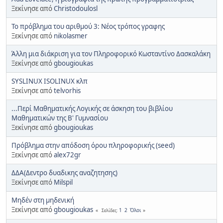
Ξεκίνησε από
Christodoulosl
Το πρόβλημα του αριθμού 3: Νέος τρόπος γραφης
Ξεκίνησε από
nikolasmer
Άλλη μια διάκριση για τον Πληροφορικό Κωσταντίνο Δασκαλάκη
Ξεκίνησε από
gbougioukas
SYSLINUX ISOLINUX κλπ
Ξεκίνησε από
telvorhis
...Περί Μαθηματικής Λογικής σε άσκηση του βιβλίου
Μαθηματικών της Β' Γυμνασίου
Ξεκίνησε από
gbougioukas
Πρόβλημα στην απόδοση όρου πληροφορικής (seed)
Ξεκίνησε από
alex72gr
ΔΔΑ(Δεντρο δυαδικης αναζητησης)
Ξεκίνησε από
Milspil
Μηδέν στη μηδενική
Ξεκίνησε από
gbougioukas
1
2
Όλοι
Σελίδες