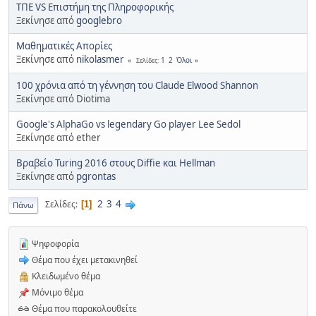
ΤΠΕ VS Επιστήμη της Πληροφορικής
Ξεκίνησε από
googlebro
Μαθηματικές Απορίες
Ξεκίνησε από
nikolasmer
1
2
Όλοι
Σελίδες
100 χρόνια από τη γέννηση του Claude Elwood Shannon
Ξεκίνησε από Diotima
Google's AlphaGo vs legendary Go player Lee Sedol
Ξεκίνησε από ether
Βραβείο Turing 2016 στους Diffie και Hellman
Ξεκίνησε από
pgrontas
2
3
4
Σελίδες
1
Πάνω
Ψηφοφορία
Θέμα που έχει μετακινηθεί
Κλειδωμένο θέμα
Μόνιμο θέμα
Θέμα που παρακολουθείτε