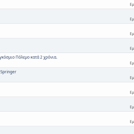
Εμ
Εμ
Εμ
Εμ
αγκόσμιο Πόλεμο κατά 2 χρόνια.
Εμ
 Springer
Εμ
Εμ
Εμ
Εμ