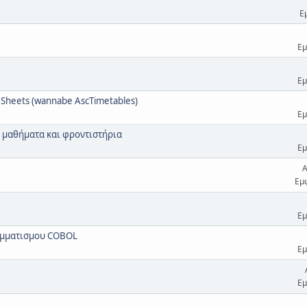
Ε
Εμ
Εμ
Sheets (wannabe AscTimetables)
Εμ
 μαθήματα και φροντιστήρια
Εμ
Α
Εμ
Εμ
ραμματισμου COBOL
Εμ
Εμ