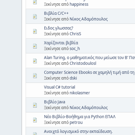
Ξεκίνησε από
happiness
Βιβλία C/C++
Ξεκίνησε από
Νίκος Αδαμόπουλος
Ειδος γλωσσας?
Ξεκίνησε από
ChrisS
Χαρίζονται βιβλία
Ξεκίνησε από
soc_h
Alan Turing, ο μαθηματικός που μείωσε τον Β’ Π
Ξεκίνησε από
Christodoulosl
Computer Science Ebooks σε χαμηλή τιμή από τη
Ξεκίνησε από
dski
Visual C# tutorial
Ξεκίνησε από
nikolasmer
Βιβλίο Java
Ξεκίνησε από
Νίκος Αδαμόπουλος
Νέο Βιβλίο-Βοήθημα για Python ΕΠΑΛ
Ξεκίνησε από
petrou
Ανοιχτό λογισμικό στην εκπαίδευση.