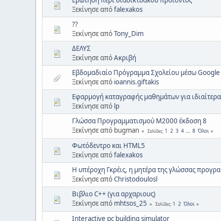
Ξεκίνησε από
falexakos
??
Ξεκίνησε από
Tony_Dim
ΔΕΛΥΣ
Ξεκίνησε από
Ακριβή
Εβδομαδιαίο Πρόγραμμα Σχολείου μέσω Google 
Ξεκίνησε από
ioannis.giftakis
Εφαρμογή καταγραφής μαθημάτων για ιδιαίτερα
Ξεκίνησε από
lp
Γλώσσα Προγραμματισμού Μ2000 έκδοση 8
Ξεκίνησε από bugman
1
2
3
4
...
8
Όλοι
Σελίδες
Φωτόδεντρο και HTML5
Ξεκίνησε από
falexakos
Η υπέροχη Γκρέις, η μητέρα της γλώσσας προγ
Ξεκίνησε από
Christodoulosl
Βιβλιο C++ (για αρχαριους)
Ξεκίνησε από
mhtsos_25
1
2
Όλοι
Σελίδες
Interactive pc building simulator