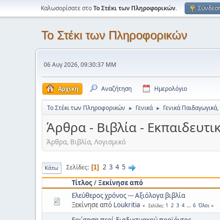
Καλωσορίσατε στο
Το Στέκι των Πληροφορικών
.
Σύνδεσ
Το Στέκι των Πληροφορικών
06 Αυγ 2026, 09:30:37 ΜΜ
Αρχική
Αναζήτηση
Ημερολόγιο
Το Στέκι των Πληροφορικών
Γενικά
Γενικά Παιδαγωγικά,
►
►
Άρθρα - Βιβλία - Εκπαιδευτι
Άρθρα, Βιβλία, Λογισμικό
2
3
4
5
Σελίδες
1
Κάτω
Τίτλος
/
Ξεκίνησε από
Ελεύθερος χρόνος --- Αξιόλογα βιβλία
Ξεκίνησε από
Loukritia
1
2
3
4
...
6
Όλοι
Σελίδες
Ερώτηση περί διαδικτυακού προϊόντος