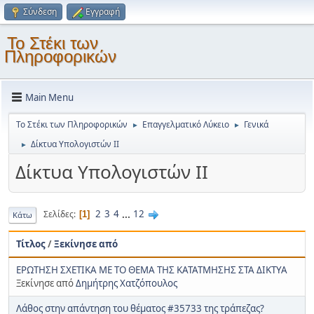
Σύνδεση
Εγγραφή
Το Στέκι των
Πληροφορικών
Main Menu
Το Στέκι των Πληροφορικών
Επαγγελματικό Λύκειο
Γενικά
►
►
Δίκτυα Υπολογιστών ΙΙ
►
Δίκτυα Υπολογιστών ΙΙ
2
3
4
...
12
Σελίδες
1
Κάτω
Τίτλος
/
Ξεκίνησε από
ΕΡΩΤΗΣΗ ΣΧΕΤΙΚΑ ΜΕ ΤΟ ΘΕΜΑ ΤΗΣ ΚΑΤΑΤΜΗΣΗΣ ΣΤΑ ΔΙΚΤΥΑ
Ξεκίνησε από
Δημήτρης Χατζόπουλος
Λάθος στην απάντηση του θέματος #35733 της τράπεζας?