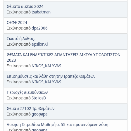
Θέματα δίκτυα 2024
Ξεκίνησε από
tsabatman
ΟΕΦΕ 2024
Ξεκίνησε από
dpa2006
Σωστό ή Λάθος;
Ξεκίνησε από
epsilonXi
ΘΕΜΑΤΑ ΚΑΙ ΕΝΔΕΙΚΤΙΚΕΣ ΑΠΑΝΤΗΣΕΙΣ ΔΙΚΤΥΑ ΥΠΟΛΟΓΙΣΤΩΝ
2023
Ξεκίνησε από
NIKOS_KALYVAS
Επισημάνσεις και λάθη στη την Τράπεζα Θεμάτων
Ξεκίνησε από
NIKOS_KALYVAS
Περιοχές Διευθύνσεων
Ξεκίνησε από
SteliosD
Θεμα #27102 Τρ. Θεμάτων
Ξεκίνησε από
geopapa
Ασκηση Τετραδίου Μαθητή σ. 55 και προτεινόμενη λύση
Ξεκίνησε από
geopapa