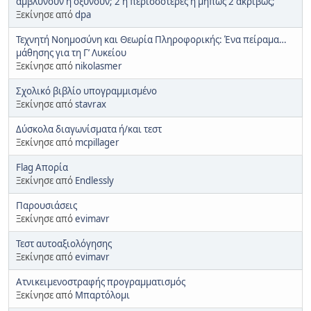
αμβλύνουν ή οξύνουν; 2 ή περισσότερες ή μήπως 2 ακριβώς;
Ξεκίνησε από
dpa
Τεχνητή Νοημοσύνη και Θεωρία Πληροφορικής: Ένα πείραμα…
μάθησης για τη Γ’ Λυκείου
Ξεκίνησε από
nikolasmer
Σχολικό βιβλίο υπογραμμισμένο
Ξεκίνησε από
stavrax
Δύσκολα διαγωνίσματα ή/και τεστ
Ξεκίνησε από
mcpillager
Flag Απορία
Ξεκίνησε από
Endlessly
Παρουσιάσεις
Ξεκίνησε από
evimavr
Τεστ αυτοαξιολόγησης
Ξεκίνησε από
evimavr
Ατνικειμενοστραφής προγραμματισμός
Ξεκίνησε από
Μπαρτόλομι