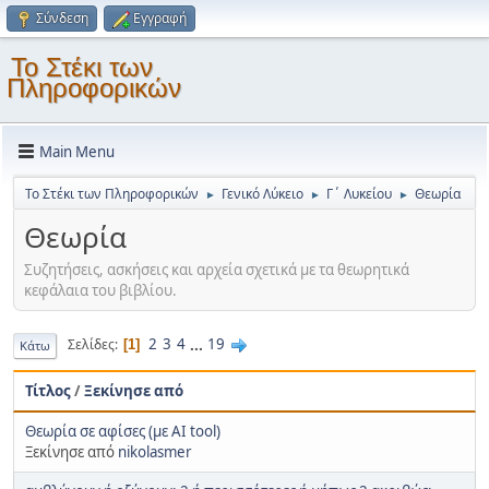
Σύνδεση
Εγγραφή
Το Στέκι των
Πληροφορικών
Main Menu
Το Στέκι των Πληροφορικών
Γενικό Λύκειο
Γ΄ Λυκείου
Θεωρία
►
►
►
Θεωρία
Συζητήσεις, ασκήσεις και αρχεία σχετικά με τα θεωρητικά
κεφάλαια του βιβλίου.
2
3
4
...
19
Σελίδες
1
Κάτω
Τίτλος
/
Ξεκίνησε από
Θεωρία σε αφίσες (με AI tool)
Ξεκίνησε από
nikolasmer