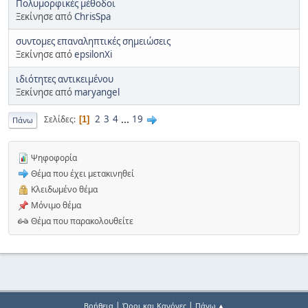
Πολυμορφικές μέθοδοι
Ξεκίνησε από
ChrisSpa
συντομες επαναληπτικές σημειώσεις
Ξεκίνησε από
epsilonXi
ιδιότητες αντικειμένου
Ξεκίνησε από
maryangel
2
3
4
...
19
Σελίδες
1
Πάνω
Ψηφοφορία
Θέμα που έχει μετακινηθεί
Κλειδωμένο θέμα
Μόνιμο θέμα
Θέμα που παρακολουθείτε
|
|
Βοήθεια
Όροι και Κανόνες
Πάνω ▲