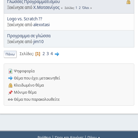
Γλώσσες Προγραμματισμου
Ξεκίνησε από
Χ.Μοτσενίγος
1
2
Όλοι
Σελίδες
Logo vs. Scratch ??
Ξεκίνησε από
alexxtasi
Προγραμμα σε γλώσσα
Ξεκίνησε από
jim10
2
3
4
Σελίδες
1
Πάνω
Ψηφοφορία
Θέμα που έχει μετακινηθεί
Κλειδωμένο θέμα
Μόνιμο θέμα
Θέμα που παρακολουθείτε
|
|
Βοήθεια
Όροι και Κανόνες
Πάνω ▲