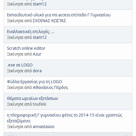
Ξεκίνησε από
stam12
Εκπαιδευτικό υλικό για ms access επίπεδο Γ Γυμνασίου
Ξεκίνησε από
ΣΧΟΙΝΑΣ ΚΩΣΤΑΣ
Εναλλακτικές επιλογές; ...
Ξεκίνησε από
stam12
Scratch online editor
Ξεκίνησε από
Azur
.exe σε LOGO
Ξεκίνησε από
dora
Φύλλα Εργασίας για τη LOGO
Ξεκίνησε από
Αθανάσιος Πέρδος
Θέματα ωριαίων εξετάσεων
Ξεκίνησε από toufeki
η πληροφορική Γ γυμνασίου φέτος το 2014-15 είναι γραπτώς
εξεταζόμενο;
Ξεκίνησε από
annastasios