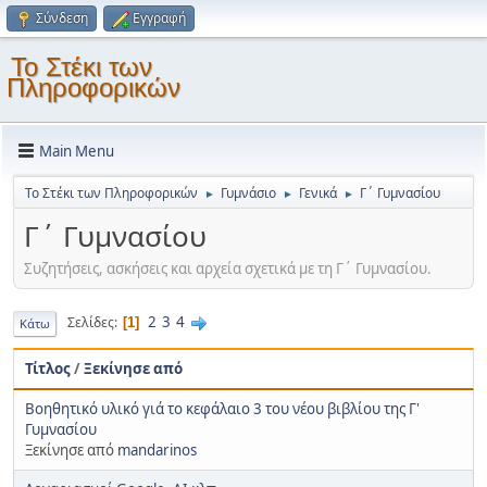
Σύνδεση
Εγγραφή
Το Στέκι των
Πληροφορικών
Main Menu
Το Στέκι των Πληροφορικών
Γυμνάσιο
Γενικά
Γ΄ Γυμνασίου
►
►
►
Γ΄ Γυμνασίου
Συζητήσεις, ασκήσεις και αρχεία σχετικά με τη Γ΄ Γυμνασίου.
2
3
4
Σελίδες
1
Κάτω
Τίτλος
/
Ξεκίνησε από
Βοηθητικό υλικό γιά το κεφάλαιο 3 του νέου βιβλίου της Γ'
Γυμνασίου
Ξεκίνησε από
mandarinos