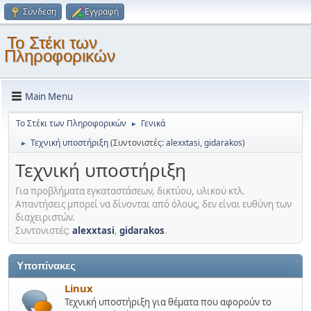
Σύνδεση
Εγγραφή
Το Στέκι των
Πληροφορικών
Main Menu
Το Στέκι των Πληροφορικών
Γενικά
►
Τεχνική υποστήριξη
(Συντονιστές:
alexxtasi
,
gidarakos
)
►
Τεχνική υποστήριξη
Για προβλήματα εγκαταστάσεων, δικτύου, υλικού κτλ.
Απαντήσεις μπορεί να δίνονται από όλους, δεν είναι ευθύνη των
διαχειριστών.
Συντονιστές:
alexxtasi
,
gidarakos
.
Υποπίνακες
Linux
Τεχνική υποστήριξη για θέματα που αφορούν το