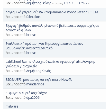
Ξεκίνησε από
Δημήτρης Γκίνης
1
2
3
4
...
19
Όλοι
Σελίδες
Λογισμικό χειρισμού: R4 Programmable Robot Set for S.T.E.M.
Ξεκίνησε από
falexakos
Εξαγωγή βαθμών πανελληνίων από βεβαιώσεις συμμετοχής σε
λογιστικό φύλλο
Ξεκίνησε από
brezas
Εναλλακτική πρόταση για δημιουργία καταστάσεων
βαθμολογίας ανά εκπαιδευτικό
Ξεκίνησε από
brezas
LabSchool Exams - Ανοιχτού κώδικα εφαρμογή αξιολόγησης
γνώσεων για σχολεία
Ξεκίνησε από
Δημήτρης Κανάς
BIOS/UEFI: μπαταρίες και irq's micro How-To
Ξεκίνησε από
mandarinos
"'Εφυγε" ο Κυριάκος Βλάχος
Ξεκίνησε από
dpa2006
malware