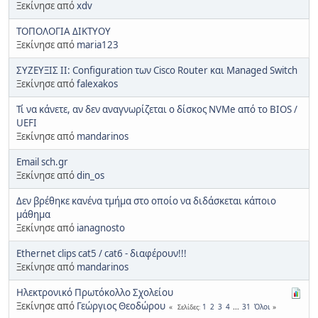
Ξεκίνησε από
xdv
ΤΟΠΟΛΟΓΙΑ ΔΙΚΤΥΟΥ
Ξεκίνησε από
maria123
ΣΥΖΕΥΞΙΣ ΙΙ: Configuration των Cisco Router και Managed Switch
Ξεκίνησε από
falexakos
Τί να κάνετε, αν δεν αναγνωρίζεται ο δίσκος NVMe από το BIOS /
UEFI
Ξεκίνησε από
mandarinos
Email sch.gr
Ξεκίνησε από
din_os
Δεν βρέθηκε κανένα τμήμα στο οποίο να διδάσκεται κάποιο
μάθημα
Ξεκίνησε από
ianagnosto
Ethernet clips cat5 / cat6 - διαφέρουν!!!
Ξεκίνησε από
mandarinos
Ηλεκτρονικό Πρωτόκολλο Σχολείου
Ξεκίνησε από
Γεώργιος Θεοδώρου
1
2
3
4
...
31
Όλοι
Σελίδες