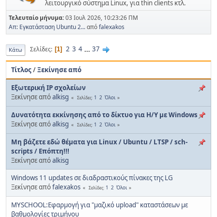
λειτουργικό σύστημα Linux, για thin clients κτλ.
Τελευταίο μήνυμα:
03 Ιουλ 2026, 10:23:26 ΠΜ
Απ: Εγκατάσταση Ubuntu 2...
από
falexakos
2
3
4
...
37
Σελίδες
1
Κάτω
Τίτλος
/
Ξεκίνησε από
Εξωτερική IP σχολείων
Ξεκίνησε από
alkisg
1
2
Όλοι
Σελίδες
Δυνατότητα εκκίνησης από το δίκτυο για Η/Υ με Windows
Ξεκίνησε από
alkisg
1
2
Όλοι
Σελίδες
Μη βάζετε εδώ θέματα για Linux / Ubuntu / LTSP / sch-
scripts / Επόπτη!!!
Ξεκίνησε από
alkisg
Windows 11 updates σε διαδραστικούς πίνακες της LG
Ξεκίνησε από
falexakos
1
2
Όλοι
Σελίδες
MYSCHOOL:Εφαρμογή για "μαζικό upload" καταστάσεων με
βαθμολογίες τριμήνου