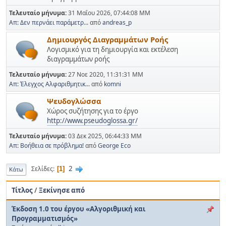
Τελευταίο μήνυμα:
31 Μαΐου 2026, 07:44:08 ΜΜ
Απ: Δεν περνάει παράμετρ...
από
andreas_p
Δημιουργός Διαγραμμάτων Ροής
Λογισμικό για τη δημιουργία και εκτέλεση
διαγραμμάτων ροής
Τελευταίο μήνυμα:
27 Νοε 2020, 11:31:31 ΜΜ
Απ: Έλεγχος Αλφαριθμητικ...
από
komni
Ψευδογλώσσα
Χώρος συζήτησης για το έργο
http://www.pseudoglossa.gr/
Τελευταίο μήνυμα:
03 Δεκ 2025, 06:44:33 ΜΜ
Απ: Βοήθεια σε πρόβλημα!
από
George Eco
2
Σελίδες
1
Κάτω
Τίτλος
/
Ξεκίνησε από
Έκδοση 1.0 του έργου «Αλγοριθμική και
Προγραμματισμός»