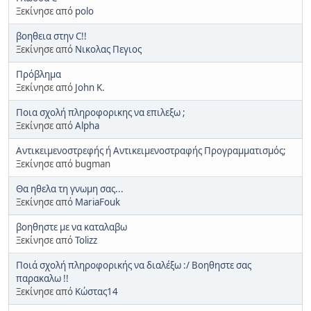
Ξεκίνησε από
polo
βοηθεια στην C!!
Ξεκίνησε από
Νικολας Πεγιος
Πρόβλημα
Ξεκίνησε από
John K.
Ποια σχολή πληροφορικης να επιλεξω ;
Ξεκίνησε από
Alpha
Αντικειμενοστρεφής ή Αντικειμενοστραφής Προγραμματισμός;
Ξεκίνησε από bugman
Θα ηθελα τη γνωμη σας...
Ξεκίνησε από
MariaFouk
βοηθηστε με να καταλαβω
Ξεκίνησε από
Tolizz
Ποιά σχολή πληροφορικής να διαλέξω :/ Βοηθηστε σας
παρακαλω !!
Ξεκίνησε από
Κώστας14