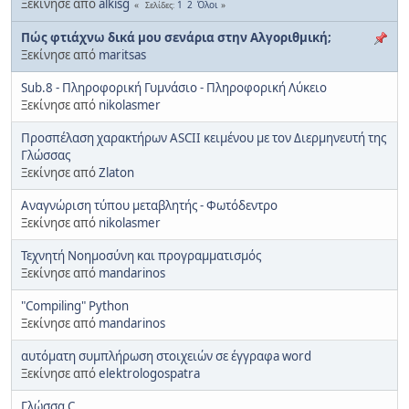
Ξεκίνησε από
alkisg
1
2
Όλοι
Σελίδες
Πώς φτιάχνω δικά μου σενάρια στην Αλγοριθμική;
Ξεκίνησε από
maritsas
Sub.8 - Πληροφορική Γυμνάσιο - Πληροφορική Λύκειο
Ξεκίνησε από
nikolasmer
Προσπέλαση χαρακτήρων ASCII κειμένου με τον Διερμηνευτή της
Γλώσσας
Ξεκίνησε από
Zlaton
Αναγνώριση τύπου μεταβλητής - Φωτόδεντρο
Ξεκίνησε από
nikolasmer
Τεχνητή Νοημοσύνη και προγραμματισμός
Ξεκίνησε από
mandarinos
"Compiling" Python
Ξεκίνησε από
mandarinos
αυτόματη συμπλήρωση στοιχειών σε έγγραφa word
Ξεκίνησε από
elektrologospatra
Γλώσσα C