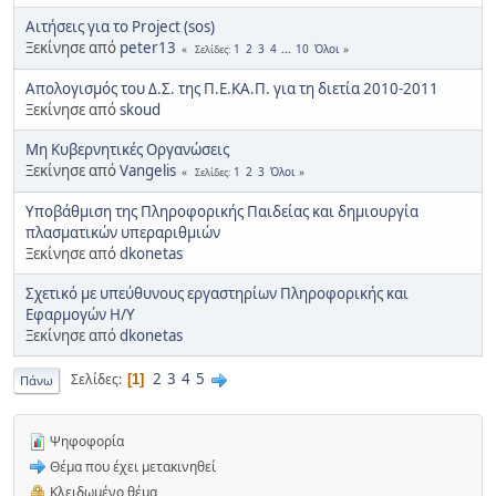
Αιτήσεις για το Project (sos)
Ξεκίνησε από
peter13
1
2
3
4
...
10
Όλοι
Σελίδες
Απολογισμός του Δ.Σ. της Π.Ε.ΚΑ.Π. για τη διετία 2010-2011
Ξεκίνησε από
skoud
Μη Κυβερνητικές Οργανώσεις
Ξεκίνησε από
Vangelis
1
2
3
Όλοι
Σελίδες
Υποβάθμιση της Πληροφορικής Παιδείας και δημιουργία
πλασματικών υπεραριθμιών
Ξεκίνησε από
dkonetas
Σχετικό με υπεύθυνους εργαστηρίων Πληροφορικής και
Εφαρμογών Η/Υ
Ξεκίνησε από
dkonetas
2
3
4
5
Σελίδες
1
Πάνω
Ψηφοφορία
Θέμα που έχει μετακινηθεί
Κλειδωμένο θέμα