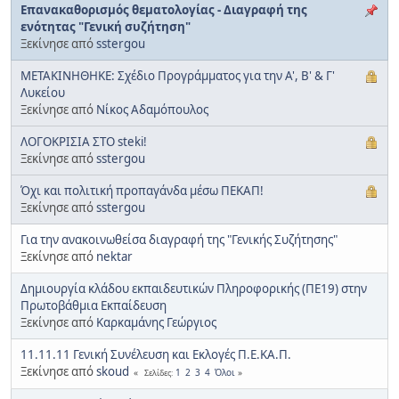
Επανακαθορισμός θεματολογίας - Διαγραφή της
ενότητας "Γενική συζήτηση"
Ξεκίνησε από
sstergou
ΜΕΤΑΚΙΝΗΘΗΚΕ: Σχέδιο Προγράμματος για την Α', Β' & Γ'
Λυκείου
Ξεκίνησε από
Νίκος Αδαμόπουλος
ΛΟΓΟΚΡΙΣΙΑ ΣΤΟ steki!
Ξεκίνησε από
sstergou
Όχι και πολιτική προπαγάνδα μέσω ΠΕΚΑΠ!
Ξεκίνησε από
sstergou
Για την ανακοινωθείσα διαγραφή της "Γενικής Συζήτησης"
Ξεκίνησε από
nektar
Δημιουργία κλάδου εκπαιδευτικών Πληροφορικής (ΠΕ19) στην
Πρωτοβάθμια Εκπαίδευση
Ξεκίνησε από
Καρκαμάνης Γεώργιος
11.11.11 Γενική Συνέλευση και Εκλογές Π.Ε.ΚΑ.Π.
Ξεκίνησε από
skoud
1
2
3
4
Όλοι
Σελίδες