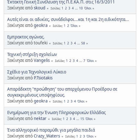
Έκτακτη Γενική Συνέλευση της Π.Ε.ΚΑ.Π. στις 16/3/2011
Ξεκίνησε από
skoud
1
2
3
4
...
10
Όλοι
Σελίδες
Αυτές είναι οι αδικίες, συνάδελφοι...και 1η και 2η ειδικότητα...
Ξεκίνησε από
geokra
1
2
Όλοι
Σελίδες
Εμπρακτος αγώνας.
Ξεκίνησε από toufeki
1
2
3
4
...
58
Σελίδες
Τεχνική στήριξη σχολείων
Ξεκίνησε από
Vangelis
1
2
3
4
...
7
Όλοι
Σελίδες
Σχέδιο για Τεχνολογικό Λύκειο
Ξεκίνησε από
P.Tsiotakis
Απαράδεκτη "προώθηση" του απερχόμενου Προέδρου σε
συγκεκριμένους υποψηφίους.
Ξεκίνησε από
geokra
1
2
3
4
Όλοι
Σελίδες
Ενημέρωση για την Ένωση Πληροφορικών Ελλάδας
Ξεκίνησε από
nektar
1
2
3
4
...
15
Όλοι
Σελίδες
Ένα αλληγορικό παραμύθι για μεγάλα παιδιά
Ξεκίνησε από
Crazy_Waters
1
2
3
Όλοι
Σελίδες