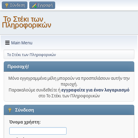
Σύνδεση
Εγγραφή
Το Στέκι των
Πληροφορικών
Main Menu
Το Στέκι των Πληροφορικών
Προσοχή!
Μόνο εγγεγραμμένα μέλη μπορούν να προσπελάσουν αυτήν την
περιοχή.
Παρακαλούμε συνδεθείτε ή
εγγραφείτε για έναν λογαριασμό
στο Το Στέκι των Πληροφορικών
Σύνδεση
Όνομα χρήστη: