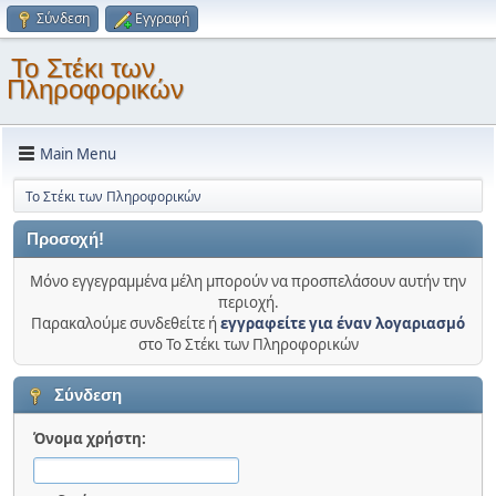
Σύνδεση
Εγγραφή
Το Στέκι των
Πληροφορικών
Main Menu
Το Στέκι των Πληροφορικών
Προσοχή!
Μόνο εγγεγραμμένα μέλη μπορούν να προσπελάσουν αυτήν την
περιοχή.
Παρακαλούμε συνδεθείτε ή
εγγραφείτε για έναν λογαριασμό
στο Το Στέκι των Πληροφορικών
Σύνδεση
Όνομα χρήστη: