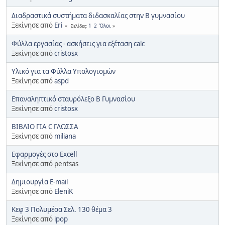
Διαδραστικά συστήματα διδασκαλίας στην Β γυμνασίου
Ξεκίνησε από
Eri
1
2
Όλοι
Σελίδες
Φύλλα εργασίας - ασκήσεις για εξέταση calc
Ξεκίνησε από
cristosx
Υλικό για τα Φύλλα Υπολογισμών
Ξεκίνησε από
aspd
Επαναληπτικό σταυρόλεξο Β Γυμνασίου
Ξεκίνησε από
cristosx
ΒΙΒΛΙΟ ΓΙΑ C ΓΛΩΣΣΑ
Ξεκίνησε από
miliana
Εφαρμογές στο Excell
Ξεκίνησε από pentsas
Δημιουργία Ε-mail
Ξεκίνησε από
EleniK
Κεφ 3 Πολυμέσα Σελ. 130 θέμα 3
Ξεκίνησε από
ipop