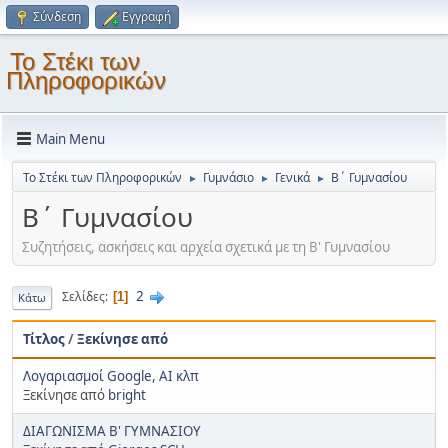
Σύνδεση
Εγγραφή
Το Στέκι των
Πληροφορικών
Main Menu
Το Στέκι των Πληροφορικών
Γυμνάσιο
Γενικά
Β΄ Γυμνασίου
►
►
►
Β΄ Γυμνασίου
Συζητήσεις, ασκήσεις και αρχεία σχετικά με τη Β' Γυμνασίου
2
Σελίδες
1
Κάτω
Τίτλος
/
Ξεκίνησε από
Λογαριασμοί Google, AI κλπ
Ξεκίνησε από
bright
ΔΙΑΓΩΝΙΣΜΑ Β' ΓΥΜΝΑΣΙΟΥ