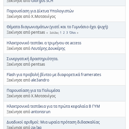
Ξεκίνησε από
Giorgos SCH
Παρουσίαση για Δίκτυα Υπολογιστών
Ξεκίνησε από Χ.Μοτσενίγος
Θέματα διαγωνισμάτων (γιατί και το Γυμνάσιο έχει ψυχή)
Ξεκίνησε από pentsas
1
2
3
Όλοι
Σελίδες
Ηλεκτρονικό τεστάκι α τριμήνου σε access
Ξεκίνησε από
Λευτέρης Δουκέρης
Συνεργατική δραστηριότητα.
Ξεκίνησε από pentsas
Flash για προβολή βίντεο με διαφορετικά framerates
Ξεκίνησε από
ale3andro
Παρουσίαση για τα Πολυμέσα
Ξεκίνησε από Χ.Μοτσενίγος
Ηλεκτρονικά τεστάκια για τα πρώτα κεφαλαία Β ΓΥΜ
Ξεκίνησε από
antonisrun
Δυαδικοί αριθμοί: Μια ωραία πρόταση διδασκαλίας
Ξεκίνησε από
za√‘ag