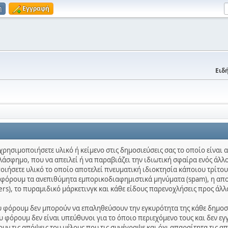
η
Εγγραφή
Ειδή
χρησιμοποιήσετε υλικό ή κείμενο στις δημοσιεύσεις σας το οποίο είναι
λάσφημο, που να απειλεί ή να παραβιάζει την ιδιωτική σφαίρα ενός άλλο
ποιήσετε υλικό το οποίο αποτελεί πνευματική ιδιοκτησία κάποιου τρίτου
ο φόρουμ τα ανεπιθύμητα εμπορικοδιαφημιστικά μηνύματα (spam), η απ
ters), το πυραμιδικό μάρκετινγκ και κάθε είδους παρενοχλήσεις προς άλλ
ου φόρουμ δεν μπορούν να επαληθεύσουν την εγκυρότητα της κάθε δημοσίε
 φόρουμ δεν είναι υπεύθυνοι για το όποιο περιεχόμενο τους και δεν εγ
ν τις απόψεις του μέλους που τις συνέγραψε και όχι απαραίτητα τις α