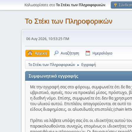
Καλωσορίσατε στο
Το Στέκι των Πληροφορικών
.
Σύνδεσ
Το Στέκι των Πληροφορικών
06 Αυγ 2026, 10:53:25 ΠΜ
Αρχική
Αναζήτηση
Ημερολόγιο
Το Στέκι των Πληροφορικών
Εγγραφή
►
Συμφωνητικό εγγραφής
Με την εγγραφή σας στο φόρουμ, συμφωνείτε ότι δε θα 
υβριστικό, αγενές, που να προκαλεί μίσος, πρόστυχο, β
η διεθνή νόμο. Επίσης, συμφωνείτε ότι δεν θα χρησιμο
του υλικού αυτού. Επιπλέον, απαγορεύονται σε αυτό τ
είδους διαφημίσεις, οι αλυσιδωτές επιστολές (chain let
Πρέπει να λάβετε υπόψη σας ότι οι ιδιοκτήτες αυτού τ
παρακολουθούνται συνεχώς, επομένως οι ιδιοκτήτες του
παρατιθέμενων πληροφοριών. Οι δημοσιεύσεις εκφράζου