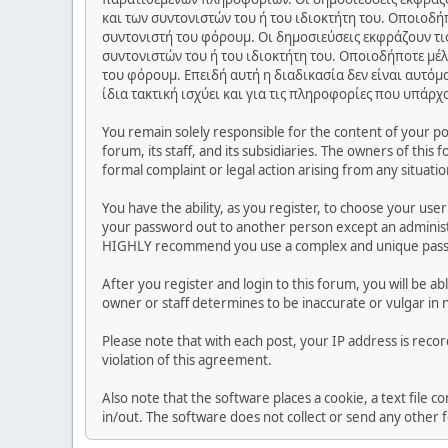
και των συντονιστών του ή του ιδιοκτήτη του. Οποιοδή
συντονιστή του φόρουμ. Οι δημοσιεύσεις εκφράζουν τις
συντονιστών του ή του ιδιοκτήτη του. Οποιοδήποτε μέλ
του φόρουμ. Επειδή αυτή η διαδικασία δεν είναι αυτόμ
ίδια τακτική ισχύει και για τις πληροφορίες που υπάρχ
You remain solely responsible for the content of your p
forum, its staff, and its subsidiaries. The owners of this 
formal complaint or legal action arising from any situati
You have the ability, as you register, to choose your us
your password out to another person except an administr
HIGHLY recommend you use a complex and unique passwo
After you register and login to this forum, you will be ab
owner or staff determines to be inaccurate or vulgar in 
Please note that with each post, your IP address is reco
violation of this agreement.
Also note that the software places a cookie, a text file
in/out. The software does not collect or send any other