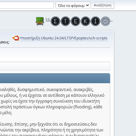
Υποστήριξη Ubuntu 24.04/LTSP/Epoptes/sch-scripts
σεις:
 αναληθές, δυσφημιστικό, συκοφαντικό, ανακριβές,
υ μέλους, ή να έρχεται σε αντίθεση με κάποιον ελληνικό
 χωρίς να έχετε την έγγραφη συναίνεση του ιδιοκτήτη
οστολή τεράστιων όγκων πληροφοριών (flooding), κάθε
α μέλη.
υσης. Επίσης, μην ξεχνάτε ότι οι δημοσιεύσεις δεν
γυώνται την ακρίβεια, πληρότητα ή τη χρησιμότητα των
πόψεις του συγκεκριμένου φόρουμ, των διαχειριστών