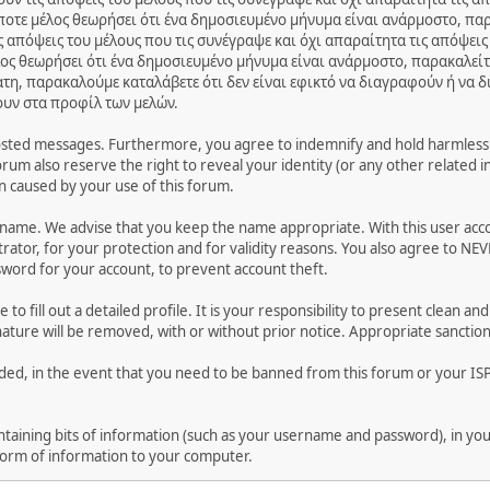
ποτε μέλος θεωρήσει ότι ένα δημοσιευμένο μήνυμα είναι ανάρμοστο, παρ
 απόψεις του μέλους που τις συνέγραψε και όχι απαραίτητα τις απόψεις
ος θεωρήσει ότι ένα δημοσιευμένο μήνυμα είναι ανάρμοστο, παρακαλείτ
ατη, παρακαλούμε καταλάβετε ότι δεν είναι εφικτό να διαγραφούν ή να 
ουν στα προφίλ των μελών.
osted messages. Furthermore, you agree to indemnify and hold harmless t
forum also reserve the right to reveal your identity (or any other related i
on caused by your use of this forum.
ername. We advise that you keep the name appropriate. With this user acc
ator, for your protection and for validity reasons. You also agree to NE
rd for your account, to prevent account theft.
le to fill out a detailed profile. It is your responsibility to present clean
nature will be removed, with or without prior notice. Appropriate sanctio
rded, in the event that you need to be banned from this forum or your ISP 
 containing bits of information (such as your username and password), in y
 form of information to your computer.