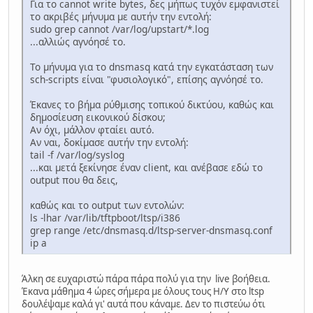
Για το cannot write bytes, δες μήπως τυχόν εμφανιστεί
το ακριβές μήνυμα με αυτήν την εντολή:
sudo grep cannot /var/log/upstart/*.log
...αλλιώς αγνόησέ το.
Το μήνυμα για το dnsmasq κατά την εγκατάσταση των
sch-scripts είναι "φυσιολογικό", επίσης αγνόησέ το.
Έκανες το βήμα ρύθμισης τοπικού δικτύου, καθώς και
δημοσίευση εικονικού δίσκου;
Αν όχι, μάλλον φταίει αυτό.
Αν ναι, δοκίμασε αυτήν την εντολή:
tail -f /var/log/syslog
...και μετά ξεκίνησε έναν client, και ανέβασε εδώ το
output που θα δεις,
καθώς και το output των εντολών:
ls -lhar /var/lib/tftpboot/ltsp/i386
grep range /etc/dnsmasq.d/ltsp-server-dnsmasq.conf
ip a
Άλκη σε ευχαριστώ πάρα πάρα πολύ για την live βοήθεια.
Έκανα μάθημα 4 ώρες σήμερα με όλους τους Η/Υ στο ltsp
δουλέψαμε καλά γι' αυτά που κάναμε. Δεν το πιστεύω ότι