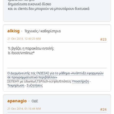
δημοσίευσα εικονικό δίσκο
και οι clients δεν μπορούν να μπουτάρουν δικτυακά
alkisg
Τεχνικός / καθαρίστρια
21 Οκτ 2014, 12:49:25 ΜΜ
#23
Τι βγάζει η παρακάτω εντολή;
ls /boot/vmlinuz*
Ο Διερμηνευτής της ΓΛΩΣΣΑΣ για το μάθημα «Ανάπτυξη εφαρμογών
σε προγραμματιστικό περιβάλλον»
ΣΕΠΕΗΥ με Ubuntu/LTSP/sch-scripts/Επόπτη:
Υποστήριξη
-
Τεκμηρίωση
-
Συζητήσεις
apanagio
ΟΔΕ
21 Οκτ 2014, 01:16:44 ΜΜ
#24