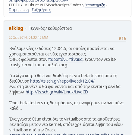
σε προγραμματιστικό περιβάλλον»
ΣΕΠΕΗΥ με Ubuntu/LTSP/sch-scripts/Επόπτη:
Υποστήριξη
-
Τεκμηρίωση
-
Συζητήσεις
alkisg
Τεχνικός / καθαρίστρια
26 Σεπ 2014, 01:33:45 ΜΜ
#16
Βγάλαμε νέες εκδόσεις 12.04.5, οι οποίες προτείνεται να
χρησιμοποιούνται σε νέες εγκαταστάσεις.
Όπως φαίνεται στον
παραπάνω πίνακα
, έχουν τον νέο lts-
trusty kernel και το παλιό xorg.
Για λίγο καιρό θα είναι διαθέσιμες για beta-testing από τη
διεύθυνση
http://ts.sch.gr/repo/livecd/12.04/
ενώ στη συνέχεια θα φαίνονται και από την κεντρική σελίδα
λήψεων,
http://ts.sch.gr/wiki/Linux/LiveCD
Όσοι beta-testers τις δοκιμάσουν, ας αναφέρουν αν όλα πάνε
καλά...
Ένα γνωστό θέμα είναι ότι το virtualbox από τα αποθετήρια
δεν παίζει με τον νέο kernel, οπότε χρειάζεται λήψη του νέου
virtualbox από την Oracle.