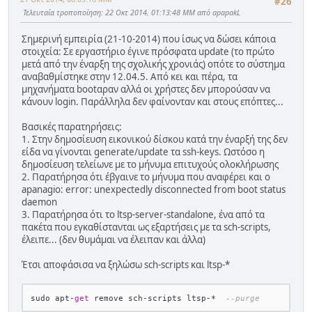
#26
Τελευταία τροποποίηση
: 22 Οκτ 2014, 01:13:48 ΜΜ από apapakL
Σημερινή εμπειρία (21-10-2014) που ίσως να δώσει κάποια
στοιχεία: Σε εργαστήριο έγινε πρόσφατα update (το πρώτο
μετά από την έναρξη της σχολικής χρονιάς) οπότε το σύστημα
αναβαθμίστηκε στην 12.04.5. Από κει και πέρα, τα
μηχανήματα bootαραν αλλά οι χρήστες δεν μπορούσαν να
κάνουν login. Παράλληλα δεν φαίνονταν και στους επόπτες...
Βασικές παρατηρήσεις:
1. Στην δημοσίευση εικονικού δίσκου κατά την έναρξή της δεν
είδα να γίνονται generate/update τα ssh-keys. Ωστόσο η
δημοσίευση τελείωνε με το μήνυμα επιτυχούς ολοκλήρωσης
2. Παρατήρησα ότι έβγαινε το μήνυμα που αναφέρει και ο
apanagio: error: unexpectedly disconnected from boot status
daemon
3. Παρατήρησα ότι το ltsp-server-standalone, ένα από τα
πακέτα που εγκαθίστανται ως εξαρτήσεις με τα sch-scripts,
έλειπε... (δεν θυμάμαι να έλειπαν και άλλα)
Έτσι αποφάσισα να ξηλώσω sch-scripts και ltsp-*
sudo apt
-
get
 remove sch
-
scripts ltsp
-
*
--purge