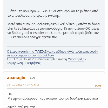
...όπου το νούμερο -70- δεν είναι σταθερό και το βλέπεις από
το αποτέλεσμα της πρώτης εντολής.
Μετά από αυτό, δημοσίευση εικονικού δίσκου, οπότε πλέον οι
clients θα ξεκινάνε με τον καινούργιο. Κι αν παίξουν ΟΚ, μένει
να δούμε γιατί ο installer του Ubuntu μερικές φορές βάζει τον
3.2 kernel ενώ δεν χρειάζεται πια...
Ο Διερμηνευτής της ΓΛΩΣΣΑΣ για το μάθημα «Ανάπτυξη εφαρμογών
σε προγραμματιστικό περιβάλλον»
ΣΕΠΕΗΥ με Ubuntu/LTSP/sch-scripts/Επόπτη:
Υποστήριξη
-
Τεκμηρίωση
-
Συζητήσεις
apanagio
ΟΔΕ
23 Οκτ 2014, 12:22:27 ΜΜ
#29
ΟΚ
Με την απομάκρυνση του παλιού πυρήνα δουλεύει κανονικά
ευχαριστώ και πάλι