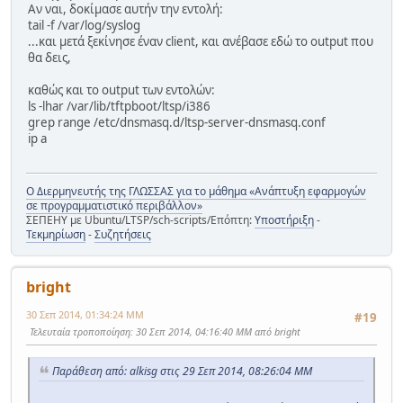
Αν ναι, δοκίμασε αυτήν την εντολή:
tail -f /var/log/syslog
...και μετά ξεκίνησε έναν client, και ανέβασε εδώ το output που
θα δεις,
καθώς και το output των εντολών:
ls -lhar /var/lib/tftpboot/ltsp/i386
grep range /etc/dnsmasq.d/ltsp-server-dnsmasq.conf
ip a
Ο Διερμηνευτής της ΓΛΩΣΣΑΣ για το μάθημα «Ανάπτυξη εφαρμογών
σε προγραμματιστικό περιβάλλον»
ΣΕΠΕΗΥ με Ubuntu/LTSP/sch-scripts/Επόπτη:
Υποστήριξη
-
Τεκμηρίωση
-
Συζητήσεις
bright
30 Σεπ 2014, 01:34:24 ΜΜ
#19
Τελευταία τροποποίηση
: 30 Σεπ 2014, 04:16:40 ΜΜ από bright
Παράθεση από: alkisg στις 29 Σεπ 2014, 08:26:04 ΜΜ