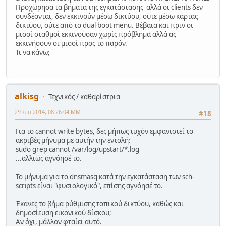
Προχώρησα τα βήματα της εγκατάστασης αλλά οι clients δεν
συνδέονται, δεν εκκινούν μέσω δικτύου, ούτε μέσω κάρτας
δικτύου, ούτε από το dual boot menu. Βέβαια και πριν οι
μισοί σταθμοί εκκινούσαν χωρίς πρόβλημα αλλά ας
εκκινήσουν οι μισοί προς το παρόν.
Τι να κάνω;
alkisg
Τεχνικός / καθαρίστρια
29 Σεπ 2014, 08:26:04 ΜΜ
#18
Για το cannot write bytes, δες μήπως τυχόν εμφανιστεί το
ακριβές μήνυμα με αυτήν την εντολή:
sudo grep cannot /var/log/upstart/*.log
...αλλιώς αγνόησέ το.
Το μήνυμα για το dnsmasq κατά την εγκατάσταση των sch-
scripts είναι "φυσιολογικό", επίσης αγνόησέ το.
Έκανες το βήμα ρύθμισης τοπικού δικτύου, καθώς και
δημοσίευση εικονικού δίσκου;
Αν όχι, μάλλον φταίει αυτό.