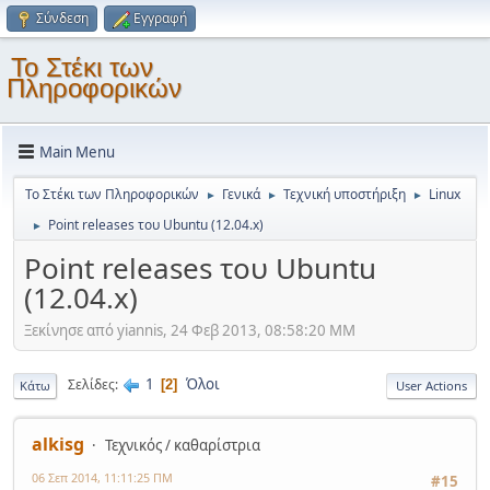
Σύνδεση
Εγγραφή
Το Στέκι των
Πληροφορικών
Main Menu
Το Στέκι των Πληροφορικών
Γενικά
Τεχνική υποστήριξη
Linux
►
►
►
Point releases του Ubuntu (12.04.x)
►
Point releases του Ubuntu
(12.04.x)
Ξεκίνησε από yiannis, 24 Φεβ 2013, 08:58:20 ΜΜ
1
Όλοι
Σελίδες
2
Κάτω
User Actions
alkisg
Τεχνικός / καθαρίστρια
06 Σεπ 2014, 11:11:25 ΠΜ
#15