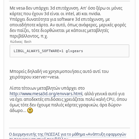
Με vesa δεν υπάρχει 3d επιτάχυνση. Απ' όσο ξέρω οι μόνες
κάρτες που έχουν 3d είναι οι intel, ati και nvidia.
Υπάρχει δυνατότητα για software 3d επιτάχυνση, με
οποιαδήποτε κάρτα. Αν αυτό, όπως ανάφερες, μερικές φορές
δεν παίζει, τότε διορθώνεται με κάποιες μεταβλητές
περιβάλλοντος, π.χ.
Κώδικας: Bash
Μπορείς δηλαδή να χρησιμοποιήσεις αυτό αντί του
χειρότερου xserver=vesa.
Λίστα τέτοιων μεταβλητών υπάρχει στο
http://www.mesa3d.org/envvars.html
, αλλά γενικά αυτό για
να έχει αποδεκτές επιδόσεις χρειάζεται πολύ καλή CPU, όπου
όμως τότε δεν έχουμε παλιές κάρτες γραφικών, άρα δώρον-
άδωρο...
Ο Διερμηνευτής της ΓΛΩΣΣΑΣ για το μάθημα «Ανάπτυξη εφαρμογών