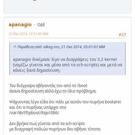
apanagio
ΟΔΕ
22 Οκτ 2014, 12:51:40 ΜΜ
#27
Παράθεση από: alkisg στις 21 Οκτ 2014, 05:01:03 ΜΜ
apanagio δοκίμασε λίγο να διαγράψεις τον 3.2 kernel
(νομίζω γίνεται και μέσα από τα sch-scripts) και μετά να
κάνεις ξανά δημοσίευση.
Τον διέγραψα σβήνοντάς τον από το /boot
έκανα δημοσίευση αλλά έχω το ίδιο πρόβλημα.
Ψάχνοντας λίγο είδα ότι πάλι με αυτόν τον πυρήνα bootarei
και ότι ο πυρήνας υπάρχει στο
/var/lib/tftpboot/ltsp/i386/
Δεν βρήκα πως γίνεται από τα sch-scripts
με διαγραφή παλιών πυρήνων δεν σβήνει τίποτα