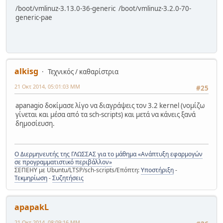
/boot/vmlinuz-3.13.0-36-generic /boot/vmlinuz-3.2.0-70-
generic-pae
alkisg
Τεχνικός / καθαρίστρια
21 Οκτ 2014, 05:01:03 ΜΜ
#25
apanagio δοκίμασε λίγο να διαγράψεις τον 3.2 kernel (νομίζω
γίνεται και μέσα από τα sch-scripts) και μετά να κάνεις ξανά
δημοσίευση.
Ο Διερμηνευτής της ΓΛΩΣΣΑΣ για το μάθημα «Ανάπτυξη εφαρμογών
σε προγραμματιστικό περιβάλλον»
ΣΕΠΕΗΥ με Ubuntu/LTSP/sch-scripts/Επόπτη:
Υποστήριξη
-
Τεκμηρίωση
-
Συζητήσεις
apapakL
21 Οκτ 2014, 08:09:16 ΜΜ