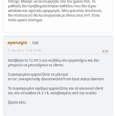
πέτυχε. Μεκάρι να λειτουργήσει όλο τον χρόνο έτσι. Οι
μαθητές δεν προβληματίστηκαν καθόλου που δεν είχαν
windows και σχετικές εφαρμογές. Μου φαίνεται απίστευτο,
δεν πίστευα ότι θα λειτουργούσε με όλους τους Η/Υ. Είναι
πολύ ωραίο σύστημα.
apanagio
ΟΔΕ
21 Οκτ 2014, 11:18:15 ΠΜ
#20
Κατέβασα το 12.04.5 για να βάλω στο εργαστήριο και δεν
μπορούν να μπουτάρουν οι clients
Συγκεκριμένα εμφανίζεται το μήνυμα:
error: unexpectedly disconnected from boot status daemon
Το συγκεκριμένο σφάλμα εμφανίζεται και σε κανονικό client
και στο virtualbox (4.3.18, κατεβασμένο από την oracle)
ξέρετε κάτι;