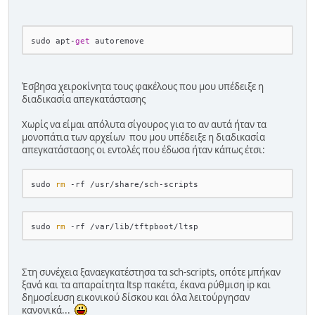
sudo apt
-
get
Έσβησα χειροκίνητα τους φακέλους που μου υπέδειξε η
διαδικασία απεγκατάστασης
Χωρίς να είμαι απόλυτα σίγουρος για το αν αυτά ήταν τα
μονοπάτια των αρχείων που μου υπέδειξε η διαδικασία
απεγκατάστασης οι εντολές που έδωσα ήταν κάπως έτσι:
sudo 
rm
sudo 
rm
Στη συνέχεια ξαναεγκατέστησα τα sch-scripts, οπότε μπήκαν
ξανά και τα απαραίτητα ltsp πακέτα, έκανα ρύθμιση ip και
δημοσίευση εικονικού δίσκου και όλα λειτούργησαν
κανονικά...