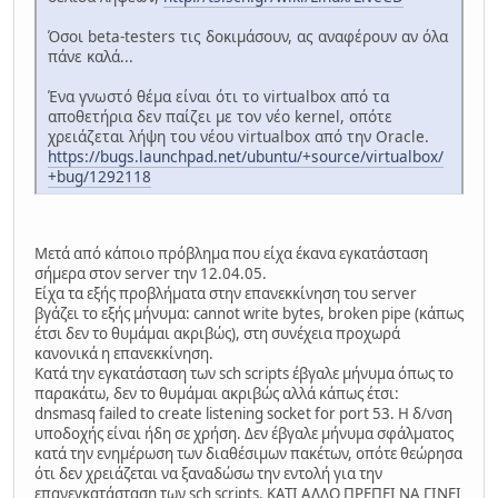
Όσοι beta-testers τις δοκιμάσουν, ας αναφέρουν αν όλα
πάνε καλά...
Ένα γνωστό θέμα είναι ότι το virtualbox από τα
αποθετήρια δεν παίζει με τον νέο kernel, οπότε
χρειάζεται λήψη του νέου virtualbox από την Oracle.
https://bugs.launchpad.net/ubuntu/+source/virtualbox/
+bug/1292118
Μετά από κάποιο πρόβλημα που είχα έκανα εγκατάσταση
σήμερα στον server την 12.04.05.
Είχα τα εξής προβλήματα στην επανεκκίνηση του server
βγάζει το εξής μήνυμα: cannot write bytes, broken pipe (κάπως
έτσι δεν το θυμάμαι ακριβώς), στη συνέχεια προχωρά
κανονικά η επανεκκίνηση.
Κατά την εγκατάσταση των sch scripts έβγαλε μήνυμα όπως το
παρακάτω, δεν το θυμάμαι ακριβώς αλλά κάπως έτσι:
dnsmasq failed to create listening socket for port 53. H δ/νση
υποδοχής είναι ήδη σε χρήση. Δεν έβγαλε μήνυμα σφάλματος
κατά την ενημέρωση των διαθέσιμων πακέτων, οπότε θεώρησα
ότι δεν χρειάζεται να ξαναδώσω την εντολή για την
επανεγκατάσταση των sch scripts. ΚΑΤΙ ΑΛΛΟ ΠΡΕΠΕΙ ΝΑ ΓΙΝΕΙ