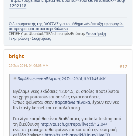
https://bugs.launchpad.net/ubuntu/+source/virtualbox/+bug/
1292118
Ο Διερμηνευτής της ΓΛΩΣΣΑΣ για το μάθημα «Ανάπτυξη εφαρμογών
σε προγραμματιστικό περιβάλλον»
ΣΕΠΕΗΥ με Ubuntu/LTSP/sch-scripts/Επόπτη:
Υποστήριξη
-
Τεκμηρίωση
-
Συζητήσεις
bright
29 Σεπ 2014, 04:06:05 ΜΜ
#17
Παράθεση από: alkisg στις 26 Σεπ 2014, 01:33:45 ΜΜ
Βγάλαμε νέες εκδόσεις 12.04.5, οι οποίες προτείνεται
να χρησιμοποιούνται σε νέες εγκαταστάσεις.
Όπως φαίνεται στον
παραπάνω πίνακα
, έχουν τον νέο
lts-trusty kernel και το παλιό xorg.
Για λίγο καιρό θα είναι διαθέσιμες για beta-testing από
τη διεύθυνση
http://ts.sch.gr/repo/livecd/12.04/
ενώ στη συνέχεια θα φαίνονται και από την κεντρική
σελίδα λήψεων,
http://ts.sch.gr/wiki/Linux/LiveCD