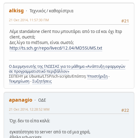
alkisg
Τεχνικός / καθαρίστρια
21 Οκτ 2014, 11:57:30 ΠΜ
#21
Λέμε standalone client που μπουτάρει από το cd και όχι ltsp
client, σωστά;
Δες λίγο το md5sum, είναι σωστό;
http://ts.sch.gr/repo/livecd/12.04/MD5SUMS.txt
Ο Διερμηνευτής της ΓΛΩΣΣΑΣ για το μάθημα «Ανάπτυξη εφαρμογών
σε προγραμματιστικό περιβάλλον»
ΣΕΠΕΗΥ με Ubuntu/LTSP/sch-scripts/Επόπτη:
Υποστήριξη
-
Τεκμηρίωση
-
Συζητήσεις
apanagio
ΟΔΕ
21 Οκτ 2014, 12:28:52 ΜΜ
#22
Όχι δεν το είπα καλά:
εγκατέστησα το server από το cd μια χαρά,
έβαλα sch-scripts