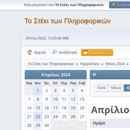
Καλωσορίσατε στο
Το Στέκι των Πληροφορικών
.
Σύνδεσ
Το Στέκι των Πληροφορικών
09 Αυγ 2026, 12:05:06 ΜΜ
Αρχική
Αναζήτηση
Ημερολόγιο
Το Στέκι των Πληροφορικών
Ημερολόγιο
Μάιος 2024
►
►
►
«
Απρίλιος 2024
Κυρ
Δευ
Τρι
Τετ
Πεμ
Παρ
Σαβ
Λίστα
Μήνας
Ε
1
2
3
4
5
6
7
8
9
10
11
12
13
Απρίλιο
14
15
16
17
18
19
20
21
22
23
24
25
26
27
Ημέρα
28
29
30