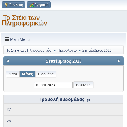
Σύνδεση
Εγγραφή
Το Στέκι των
Πληροφορικών
Main Menu
Το Στέκι των Πληροφορικών
Ημερολόγιο
Σεπτέμβριος 2023
►
►
«
»
Σεπτέμβριος 2023
Λίστα
Μήνας
Εβδομάδα
»
27
28