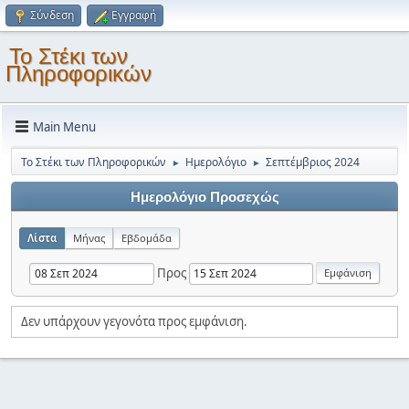
Σύνδεση
Εγγραφή
Το Στέκι των
Πληροφορικών
Main Menu
Το Στέκι των Πληροφορικών
Ημερολόγιο
Σεπτέμβριος 2024
►
►
Ημερολόγιο Προσεχώς
Λίστα
Μήνας
Εβδομάδα
Προς
Δεν υπάρχουν γεγονότα προς εμφάνιση.