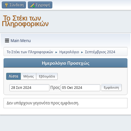
Σύνδεση
Εγγραφή
Το Στέκι των
Πληροφορικών
Main Menu
Το Στέκι των Πληροφορικών
Ημερολόγιο
Σεπτέμβριος 2024
►
►
Ημερολόγιο Προσεχώς
Λίστα
Μήνας
Εβδομάδα
Προς
Δεν υπάρχουν γεγονότα προς εμφάνιση.