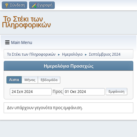
Σύνδεση
Εγγραφή
Το Στέκι των
Πληροφορικών
Main Menu
Το Στέκι των Πληροφορικών
Ημερολόγιο
Σεπτέμβριος 2024
►
►
Ημερολόγιο Προσεχώς
Λίστα
Μήνας
Εβδομάδα
Προς
Δεν υπάρχουν γεγονότα προς εμφάνιση.