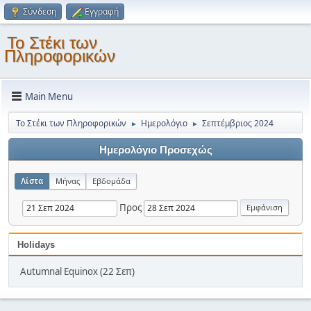
Σύνδεση
Εγγραφή
Το Στέκι των
Πληροφορικών
Main Menu
Το Στέκι των Πληροφορικών
Ημερολόγιο
Σεπτέμβριος 2024
►
►
Ημερολόγιο Προσεχώς
Λίστα
Μήνας
Εβδομάδα
Προς
Holidays
Autumnal Equinox (22 Σεπ)