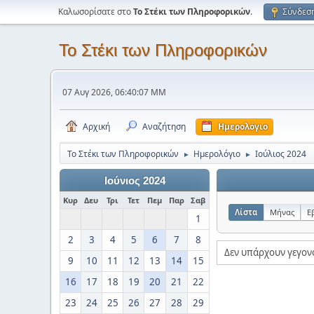
Καλωσορίσατε στο
Το Στέκι των Πληροφορικών
.
Σύνδεσ
Το Στέκι των Πληροφορικών
07 Αυγ 2026, 06:40:07 ΜΜ
Αρχική
Αναζήτηση
Ημερολόγιο
Το Στέκι των Πληροφορικών
Ημερολόγιο
Ιούλιος 2024
►
►
Ιούνιος 2024
Κυρ
Δευ
Τρι
Τετ
Πεμ
Παρ
Σαβ
Λίστα
Μήνας
Ε
1
2
3
4
5
6
7
8
Δεν υπάρχουν γεγον
9
10
11
12
13
14
15
16
17
18
19
20
21
22
23
24
25
26
27
28
29