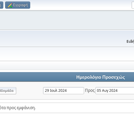
η
Εγγραφή
Ειδή
Ημερολόγιο Προσεχώς
Προς
βδομάδα
ότα προς εμφάνιση.