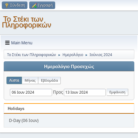
Σύνδεση
Εγγραφή
Το Στέκι των
Πληροφορικών
Main Menu
Το Στέκι των Πληροφορικών
Ημερολόγιο
Ιούνιος 2024
►
►
Ημερολόγιο Προσεχώς
Λίστα
Μήνας
Εβδομάδα
Προς
Holidays
D-Day (06 Ιουν)