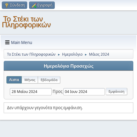
Σύνδεση
Εγγραφή
Το Στέκι των
Πληροφορικών
Main Menu
Το Στέκι των Πληροφορικών
Ημερολόγιο
Μάιος 2024
►
►
Ημερολόγιο Προσεχώς
Λίστα
Μήνας
Εβδομάδα
Προς
Δεν υπάρχουν γεγονότα προς εμφάνιση.