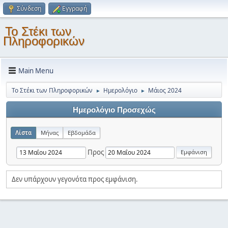
Σύνδεση
Εγγραφή
Το Στέκι των
Πληροφορικών
Main Menu
Το Στέκι των Πληροφορικών
Ημερολόγιο
Μάιος 2024
►
►
Ημερολόγιο Προσεχώς
Λίστα
Μήνας
Εβδομάδα
Προς
Δεν υπάρχουν γεγονότα προς εμφάνιση.